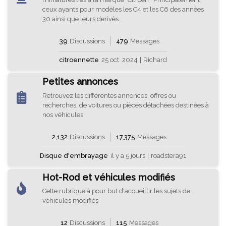
ceux ayants pour modèles les C4 et les C6 des années
30 ainsi que leurs derivès.
39
Discussions
479
Messages
citroennette
25 oct. 2024
|
Richard
Petites annonces
Retrouvez les différentes annonces, offres ou
recherches, de voitures ou pièces détachées destinées à
nos véhicules
2,132
Discussions
17,375
Messages
Disque d'embrayage
il y a 5 jours
|
roadstera91
Hot-Rod et véhicules modifiés
Cette rubrique à pour but d'accueillir les sujets de
véhicules modifiés
12
Discussions
115
Messages