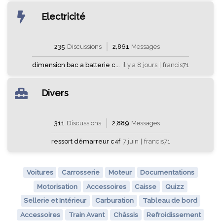
Electricité
235
Discussions
2,861
Messages
dimension bac a batterie c...
il y a 8 jours
|
francis71
Divers
311
Discussions
2,889
Messages
ressort démarreur c4f
7 juin
|
francis71
Voitures
Carrosserie
Moteur
Documentations
Motorisation
Accessoires
Caisse
Quizz
Sellerie et Intérieur
Carburation
Tableau de bord
Accessoires
Train Avant
Châssis
Refroidissement