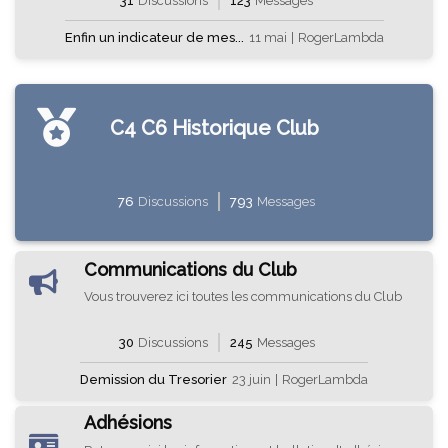
31
Discussions
123
Messages
Enfin un indicateur de mes...
11 mai
|
RogerLambda
C4 C6 Historique Club
76
Discussions
793
Messages
Communications du Club
Vous trouverez ici toutes les communications du Club
30
Discussions
245
Messages
Demission du Tresorier
23 juin
|
RogerLambda
Adhésions