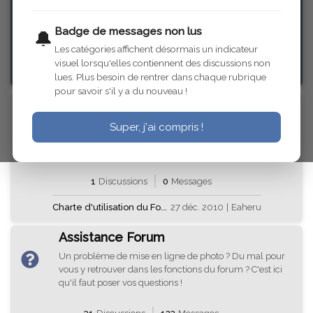
Assistance
Badge de messages non lus
🔔
Les catégories affichent désormais un indicateur
33
Discussions
142
Messages
visuel lorsqu'elles contiennent des discussions non
lues. Plus besoin de rentrer dans chaque rubrique
pour savoir s'il y a du nouveau !
Charte du Forum
Vous trouverez ici la charte du forum. Nous vous
Super, j'ai compris !
invitons à la lire ou la relire car ce sont les règles de
base de ce forum.
1
Discussions
0
Messages
Charte d'utilisation du Fo...
27 déc. 2010
|
Eaheru
Assistance Forum
Un problème de mise en ligne de photo ? Du mal pour
vous y retrouver dans les fonctions du forum ? C'est ici
qu'il faut poser vos questions !