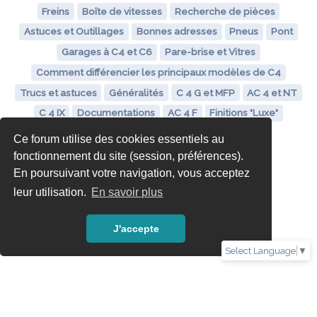
Freins
Boîte de vitesses
Recherche de pièces
Astuces et Outillages
Bonnes adresses
Pneus
Pont
Garages à C4 et C6
Pare-brise et Vitres
Comment différencier les principaux modèles de C4
Trucs et astuces
Généralités
C 4 G et MFP
AC 4 et NT
C 4 IX
Documentations
AC 4 F
Finitions "Luxe"
Ce forum utilise des cookies essentiels au
fonctionnement du site (session, préférences).
En poursuivant votre navigation, vous acceptez
leur utilisation.
En savoir plus
J'accepte
Select Language
▼