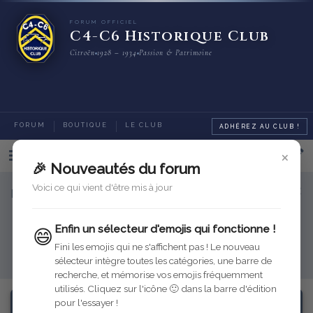
FORUM OFFICIEL
C4-C6 Historique Club
Citroën
1928 – 1934
Passion & Patrimoine
FORUM
BOUTIQUE
LE CLUB
ADHÉREZ AU CLUB !
×
Categories
🎉 Nouveautés du forum
Voici ce qui vient d'être mis à jour
Bienvenue sur le nouveau forum du C4-C6 Historique
Club
Enfin un sélecteur d'emojis qui fonctionne !
😄
Venez échanger ici sur votre restauration, les sorties, les
refabrications...
Fini les emojis qui ne s'affichent pas ! Le nouveau
Pour toute question, n'hésitez pas à
contacter votre équipe !
sélecteur intègre toutes les catégories, une barre de
recherche, et mémorise vos emojis fréquemment
utilisés. Cliquez sur l'icône 🙂 dans la barre d'édition
pour l'essayer !