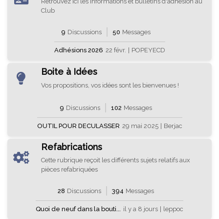
Retrouvez ici les informations et bulletins d'adhésion au
Club
9
Discussions
50
Messages
Adhésions 2026
22 févr.
|
POPEYECD
Boite à Idées
Vos propositions, vos idées sont les bienvenues !
9
Discussions
102
Messages
OUTIL POUR DECULASSER
29 mai 2025
|
Berjac
Refabrications
Cette rubrique reçoit les différents sujets relatifs aux
pièces refabriquées
28
Discussions
394
Messages
Quoi de neuf dans la bouti...
il y a 8 jours
|
leppoc