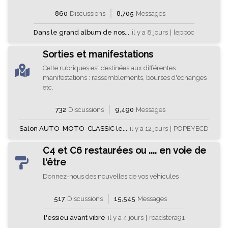
860
Discussions
8,705
Messages
Dans le grand album de nos...
il y a 8 jours
|
leppoc
Sorties et manifestations
Cette rubriques est destinées aux différentes
manifestations : rassemblements, bourses d'échanges
etc.
732
Discussions
9,490
Messages
Salon AUTO-MOTO-CLASSIC le...
il y a 12 jours
|
POPEYECD
C4 et C6 restaurées ou .... en voie de
l'être
Donnez-nous des nouvelles de vos véhicules
517
Discussions
15,545
Messages
l'essieu avant vibre
il y a 4 jours
|
roadstera91