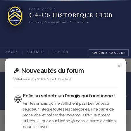
FORUM OFFICIEL
C4-C6 Historique Club
Citroën
1928 – 1934
Passion & Patrimoine
FORUM
BOUTIQUE
LE CLUB
ADHÉREZ AU CLUB !
×
Rubriques générales
🎉 Nouveautés du forum
Voici ce qui vient d'être mis à jour
Nos C4/C6 et l'administration
Cette rubrique regroupe les messages ayant un lien avec
l'administration fiscale, ou sur les documents et formalités nécessaires
Enfin un sélecteur d'emojis qui fonctionne !
😄
pour être en règle sur la route avec nos C4/C6.
Fini les emojis qui ne s'affichent pas ! Le nouveau
sélecteur intègre toutes les catégories, une barre de
recherche, et mémorise vos emojis fréquemment
Activité
utilisés. Cliquez sur l'icône 🙂 dans la barre d'édition
pour l'essayer !