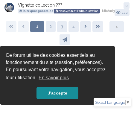
Vignette collection ???
0
0
r
Michel38
a démarré 
Rubriques générales
Nos C4/C6 et l'administration
122
1
2
3
4
Ce forum utilise des cookies essentiels au
fonctionnement du site (session, préférences).
En poursuivant votre navigation, vous acceptez
leur utilisation.
En savoir plus
J'accepte
Select Language
▼