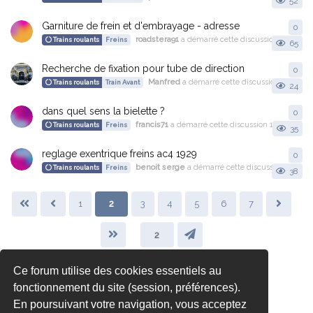
52
Garniture de frein et d'embrayage - adresse
0
0
r
roadstera91
a démarré cette discussion
10 juil. 2
Trains roulants
Freins
65
Recherche de fixation pour tube de direction
0
0
r
Manfred
a démarré cette discussion
12 oct. 2
Trains roulants
Train Avant
24
dans quel sens la bielette ?
0
0
r
francis71
a démarré cette discussion
19 juil. 2023
Trains roulants
Freins
35
reglage exentrique freins ac4 1929
0
0
r
benoit serge
a démarré cette discussion
22 juil.
Trains roulants
Freins
38
1
2
3
4
5
6
7
Ce forum utilise des cookies essentiels au
fonctionnement du site (session, préférences).
En poursuivant votre navigation, vous acceptez