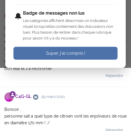
Badge de messages non lus
🔔
C4G-GL
26 mars 2021
Les catégories affichent désormais un indicateur
visuel lorsqu'elles contiennent des discussions non
Bonjour ,
lues. Plus besoin de rentrer dans chaque rubrique
j'ai acheté dernièrement 3 enjoliveurs sur LBC en pensant qu'ils
pour savoir s'il y a du nouveau !
étaient prévus pour citroen rosalie .Malheureusement ,ils ne vont
pas car ils font 170 mm de diamètre au lieu de 168 mm :nonon: .
Super, j'ai compris !
Sont ils prévu pour une Citroen C6 ? :study: .
Echange possible contre d'autres en 168 mm .J'en ai 2 en très
bon état et 1 a rechromer .
Répondre
C4G-GL
29 mars 2021
Bonsoir ,
personne sait a quel type de citroen vont les enjoliveurs de roue
en diamètre 170 mm ! :/
Répondre