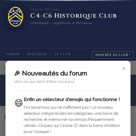
FORUM OFFICIEL
C4-C6 Historique Club
Citroën
1928 – 1934
Passion & Patrimoine
FORUM
BOUTIQUE
LE CLUB
ADHÉREZ AU CLUB !
×
12
sur
13
messages
🎉 Nouveautés du forum
Voici ce qui vient d'être mis à jour
Trains roulants
Train Avant
Enjoliveur
Enfin un sélecteur d'emojis qui fonctionne !
😄
Fini les emojis qui ne s'affichent pas ! Le nouveau
sélecteur intègre toutes les catégories, une barre de
C4G-GL
26 mars 2021
Modifié
recherche, et mémorise vos emojis fréquemment
utilisés. Cliquez sur l'icône 🙂 dans la barre d'édition
Répondre
pour l'essayer !