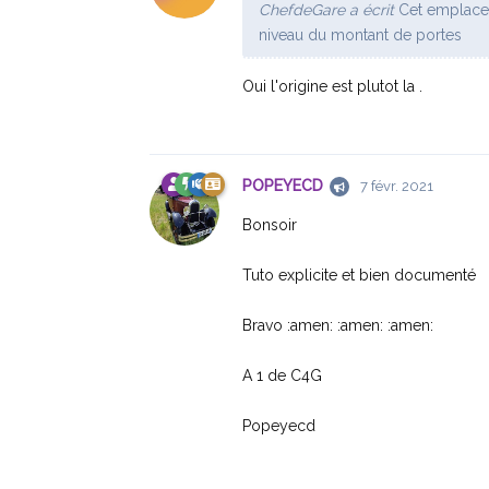
ChefdeGare a écrit
Cet emplaceme
niveau du montant de portes
Oui l'origine est plutot la .
POPEYECD
7 févr. 2021
Bonsoir
Tuto explicite et bien documenté
Bravo :amen: :amen: :amen:
A 1 de C4G
Popeyecd