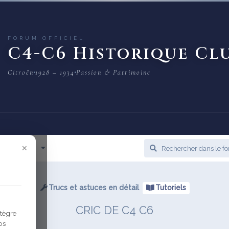
FORUM OFFICIEL
C4-C6 Historique Cl
Citroën
1928 – 1934
Passion & Patrimoine
×
cès Rapide
Trucs et astuces en détail
Tutoriels
CRIC DE C4 C6
ntègre
os