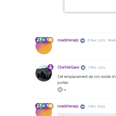
roadstera91
6 févr. 2021
Modif
ChefdeGare
7 févr. 2021
Cet emplacement de cric existe d'o
portes
+
3
roadstera91
7 févr. 2021