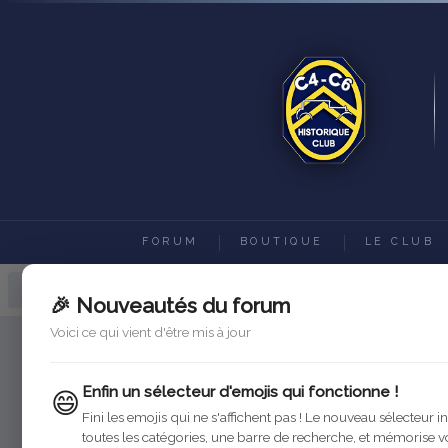
FORUM
BOUTIQUE
LE CLUB
Forum C4-C6 Historique Club
Ac
🎉 Nouveautés du forum
Voici ce qui vient d'être mis à jour
Enfin un sélecteur d'emojis qui fonctionne !
😄
Fini les emojis qui ne s'affichent pas ! Le nouveau sélecteur i
toutes les catégories, une barre de recherche, et mémorise v