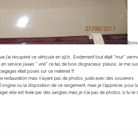
Bons
sque j'ai récupéré ce véhicule en 1971 . Evidement tout était ''mur'' ve
en service j'avais '' viré'' ce tas de bois disgracieux :pleur4: Je me su
bagages était posés sur ce matériel !!!
ére restauration mais n'ayant pas de photos, juste avec des souvenirs.
l'origine ou la disposition de ce rangement, mais je l'apprécie; pour l
ager elle est fixée par des sangles mais je n'ai pas de photos, si tu le 