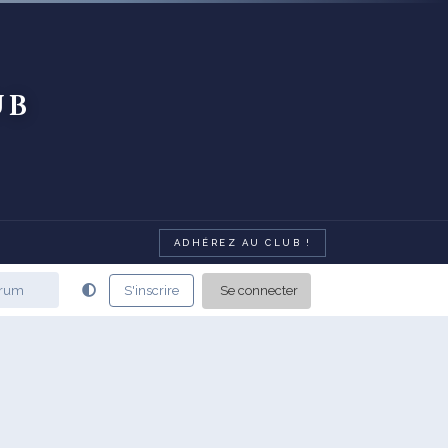
ub
ADHÉREZ AU CLUB !
Se connecter
S'inscrire