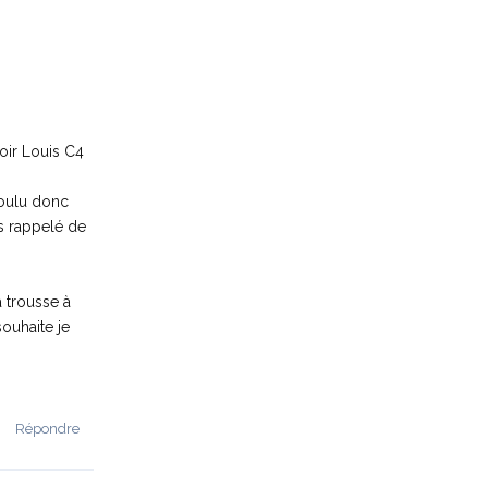
oir Louis C4
rmoulu donc
is rappelé de
a trousse à
souhaite je
Répondre