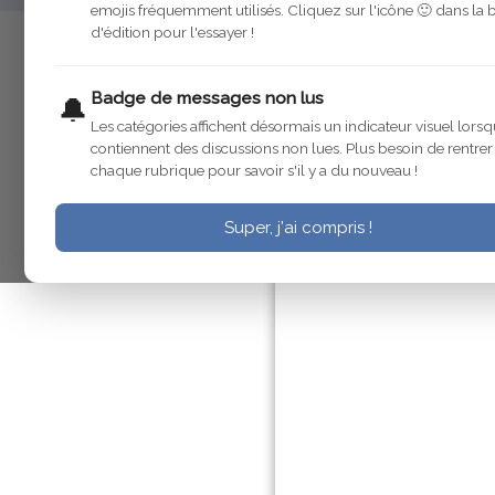
emojis fréquemment utilisés. Cliquez sur l'icône 🙂 dans la 
d'édition pour l'essayer !
roadstera91
6 févr. 2021
Bonsoir
Badge de messages non lus
🔔
Les catégories affichent désormais un indicateur visuel lorsq
DOM 78 Nous a concocté un tutoriel
contiennent des discussions non lues. Plus besoin de rentre
chaque rubrique pour savoir s'il y a du nouveau !
Le voici
Super, j'ai compris !