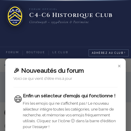
FORUM OFFICIEL
C4-C6 Historique Club
Citroën
1928 – 1934
Passion & Patrimoine
FORUM
BOUTIQUE
LE CLUB
ADHÉREZ AU CLUB !
×
17
sur
19
messages
🎉 Nouveautés du forum
Voici ce qui vient d'être mis à jour
Trucs et astuces en détail
Tutoriels
Points de graissage - C4G
Enfin un sélecteur d'emojis qui fonctionne !
😄
Fini les emojis qui ne s'affichent pas ! Le nouveau
sélecteur intègre toutes les catégories, une barre de
ChefdeGare
16 mai 2020
Modifié
recherche, et mémorise vos emojis fréquemment
utilisés. Cliquez sur l'icône 🙂 dans la barre d'édition
Répondre
+
3
pour l'essayer !