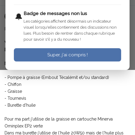
Badge de messages non lus
🔔
ChefdeGare
16 mai 2020
Les catégories affichent désormais un indicateur
visuel lorsqu'elles contiennent des discussions non
Points de graissage et huilage d'une C4G
lues. Plus besoin de rentrer dans chaque rubrique
pour savoir s'il y a du nouveau !
Véhicules compatibles : C4G, C6G
Durée de l'intervention : 10 à 15 minutes
Super, j'ai compris !
Matériel nécessaire :
- Pompe à graisse (Embout Técalémit et/ou standard)
- Chiffon
- Graisse
- Tournevis
- Burette d'huile
Pour ma part j'utilise de la graisse en cartouche Minerva
Ominplex EP2 verte
Dans ma burette j'utilise de l'huile 20W50 mais de l'huile plus