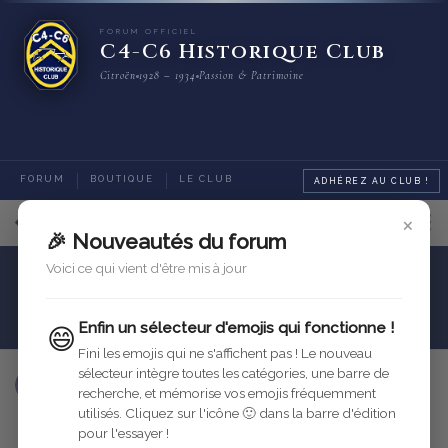
FORUM OFFICIEL
C4-C6 Historique Club
Citroën
1928 – 1934
Passion & Patrimoine
FORUM
BOUTIQUE
LE CLUB
ADHÉREZ AU CLUB !
×
5
sur
6
messages
🎉 Nouveautés du forum
Voici ce qui vient d'être mis à jour
Identification des C4 C6
Quizz
QUIZZ 05 03 18
Enfin un sélecteur d'emojis qui fonctionne !
😄
Fini les emojis qui ne s'affichent pas ! Le nouveau
sélecteur intègre toutes les catégories, une barre de
c6g1931
5 mars 2018
Modifié
recherche, et mémorise vos emojis fréquemment
utilisés. Cliquez sur l'icône 🙂 dans la barre d'édition
Répondre
pour l'essayer !