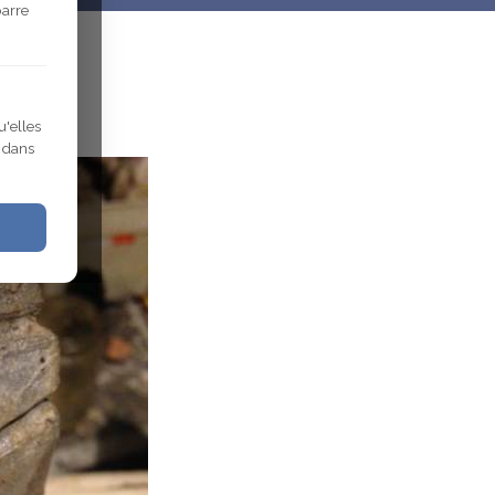
barre
u'elles
r dans