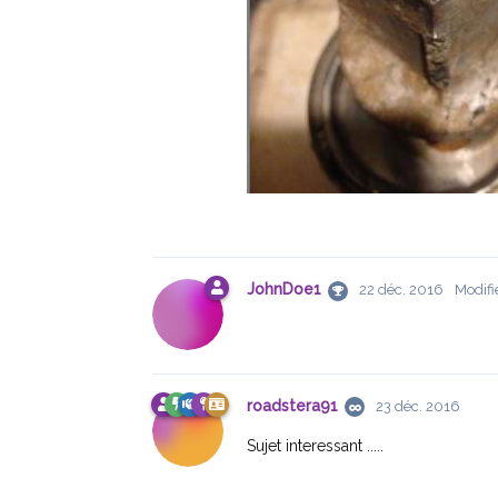
JohnDoe1
22 déc. 2016
Modifi
roadstera91
23 déc. 2016
Sujet interessant .....