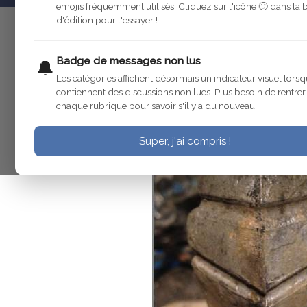
emojis fréquemment utilisés. Cliquez sur l'icône 🙂 dans la 
d'édition pour l'essayer !
JohnDoe1
22 déc. 2016
Bonjour
Badge de messages non lus
🔔
Les catégories affichent désormais un indicateur visuel lorsq
c'est quoi?
contiennent des discussions non lues. Plus besoin de rentre
chaque rubrique pour savoir s'il y a du nouveau !
Super, j'ai compris !