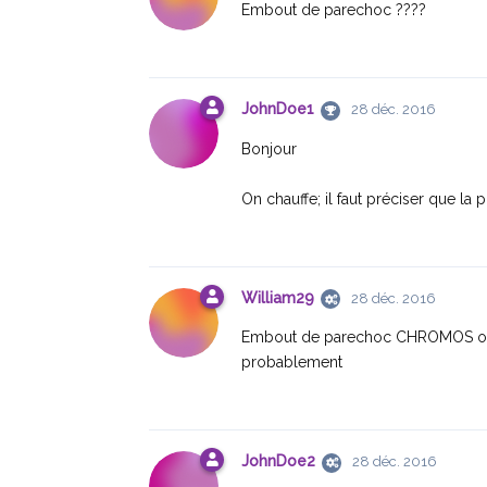
Embout de parechoc ????
JohnDoe1
28 déc. 2016
Bonjour
On chauffe; il faut préciser que la 
William29
28 déc. 2016
Embout de parechoc CHROMOS ou d'
probablement
JohnDoe2
28 déc. 2016