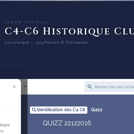
FORUM OFFICIEL
C4-C6 Historique Cl
Citroën
1928 – 1934
Passion & Patrimoine
×
cès Rapide
Identification des C4 C6
Quizz
QUIZZ 22122016
ntègre
os