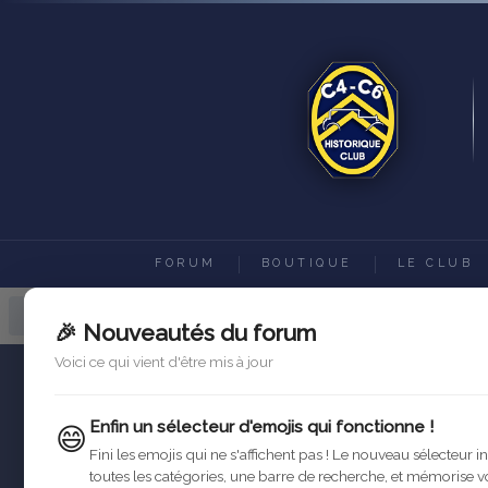
FORUM
BOUTIQUE
LE CLUB
Forum C4-C6 Historique Club
Ac
🎉 Nouveautés du forum
Voici ce qui vient d'être mis à jour
Enfin un sélecteur d'emojis qui fonctionne !
😄
Fini les emojis qui ne s'affichent pas ! Le nouveau sélecteur i
toutes les catégories, une barre de recherche, et mémorise v