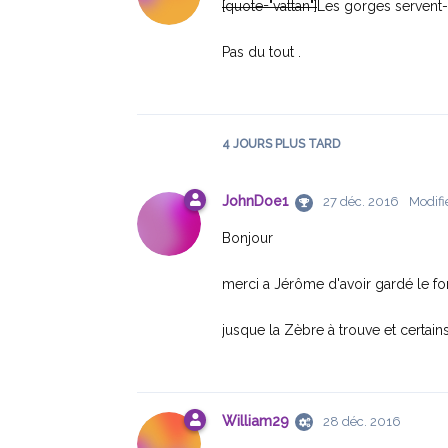
[quote="vattan"]
Les gorges servent-
Pas du tout .
4 JOURS
PLUS TARD
JohnDoe1
27 déc. 2016
Modifi
Bonjour
merci a Jérôme d'avoir gardé le for
jusque la Zèbre à trouve et certai
William29
28 déc. 2016