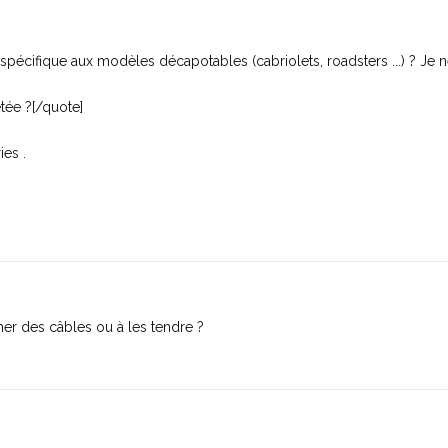
e spécifique aux modèles décapotables (cabriolets, roadsters ...) ? Je
etée ?
[/quote]
ies .
er des câbles ou à les tendre ?