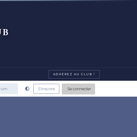
ub
ADHÉREZ AU CLUB !
Se connecter
S'inscrire