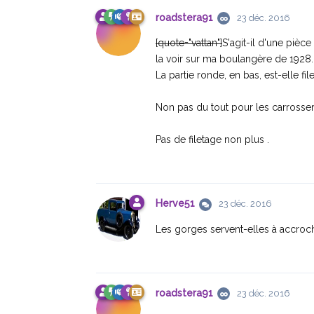
roadstera91
23 déc. 2016
[quote="vattan"]
S'agit-il d'une pièc
la voir sur ma boulangère de 1928.
La partie ronde, en bas, est-elle fil
Non pas du tout pour les carrosser
Pas de filetage non plus .
Herve51
23 déc. 2016
Les gorges servent-elles à accroch
roadstera91
23 déc. 2016