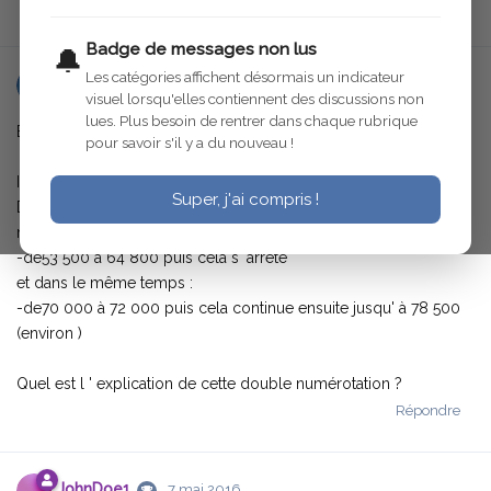
Répondre
Badge de messages non lus
🔔
Les catégories affichent désormais un indicateur
Berjac
7 mai 2016
visuel lorsqu'elles contiennent des discussions non
lues. Plus besoin de rentrer dans chaque rubrique
Bonjour
pour savoir s'il y a du nouveau !
Il y a des interrogations au vu d 'un tel constat :
Super, j'ai compris !
Dans les années 30 , il y a eu SIMULTANÉMENT deux
numérotations sur les C6 F
-de53 500 à 64 800 puis cela s 'arrête
et dans le même temps :
-de70 000 à 72 000 puis cela continue ensuite jusqu' à 78 500
(environ )
Quel est l ' explication de cette double numérotation ?
Répondre
JohnDoe1
7 mai 2016