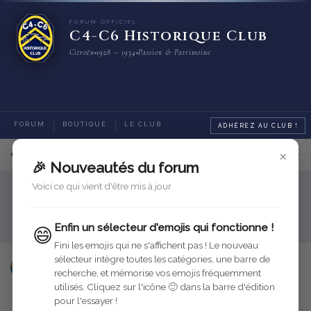
FORUM OFFICIEL
C4-C6 Historique Club
Citroën
1928 – 1934
Passion & Patrimoine
FORUM
BOUTIQUE
LE CLUB
ADHÉREZ AU CLUB !
×
4
sur
5
messages
🎉 Nouveautés du forum
Voici ce qui vient d'être mis à jour
Rubriques générales
Jouets et miniatures Citroën
C4 Torpedo Commercial Dubray
Enfin un sélecteur d'emojis qui fonctionne !
😄
Fini les emojis qui ne s'affichent pas ! Le nouveau
sélecteur intègre toutes les catégories, une barre de
Lagardenval
23 oct. 2015
Modifié
recherche, et mémorise vos emojis fréquemment
utilisés. Cliquez sur l'icône 🙂 dans la barre d'édition
Répondre
pour l'essayer !