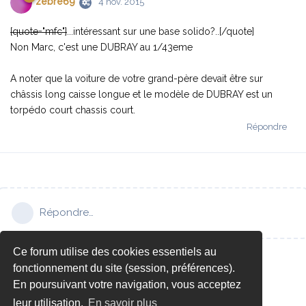
zèbre69
4 nov. 2015
[quote="mfc"]
...intéressant sur une base solido?..
[/quote]
Non Marc, c'est une DUBRAY au 1/43eme
A noter que la voiture de votre grand-père devait être sur
châssis long caisse longue et le modèle de DUBRAY est un
torpédo court chassis court.
Répondre
Répondre…
Ce forum utilise des cookies essentiels au
fonctionnement du site (session, préférences).
En poursuivant votre navigation, vous acceptez
leur utilisation.
En savoir plus