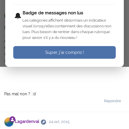
Badge de messages non lus
🔔
Lagardenval
23 oct. 2015
Les catégories affichent désormais un indicateur
visuel lorsqu'elles contiennent des discussions non
Bonjour,
lues. Plus besoin de rentrer dans chaque rubrique
J'ai acheté il y a quelques temps une C4 torpedo comme celle
pour savoir s'il y a du nouveau !
de mon grand-père et je l'ai peinte aux bonnes couleurs et j'ai
même mis la plaque d'immatriculation !
Super, j'ai compris !
Comme c'était une Torpedo commercial j'ai mis la roue de
secours sur le côté.
Pas mal non ? ::d
Répondre
Lagardenval
24 oct. 2015