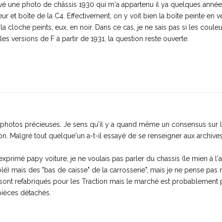
rouvé une photo de châssis 1930 qui m'a appartenu il ya quelques anné
t boîte de la C4. Effectivement, on y voit bien la boîte peinte en vert
 la cloche peints, eux, en noir. Dans ce cas, je ne sais pas si les coule
 les versions de F à partir de 1931, la question reste ouverte.
 photos précieuses. Je sens qu'il y a quand même un consensus sur l
on. Malgré tout quelque'un a-t-il essayé de se renseigner aux archives
primé papy voiture, je ne voulais pas parler du chassis (le mien à l'air
lé) mais des "bas de caisse" de la carrosserie", mais je ne pense pas 
rs sont refabriqués pour les Traction mais le marché est probablement 
pièces détachés.