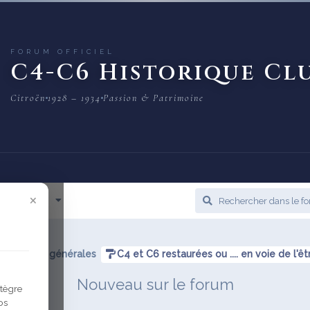
FORUM OFFICIEL
C4-C6 Historique Cl
Citroën
1928 – 1934
Passion & Patrimoine
×
cès Rapide
Rubriques générales
C4 et C6 restaurées ou .... en voie de l'êt
Nouveau sur le forum
ntègre
os