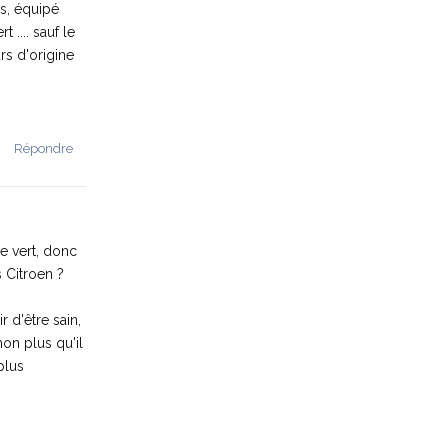
es, équipé
 .... sauf le
urs d'origine
Répondre
e vert, donc
 Citroen ?
 d'être sain,
non plus qu'il
plus