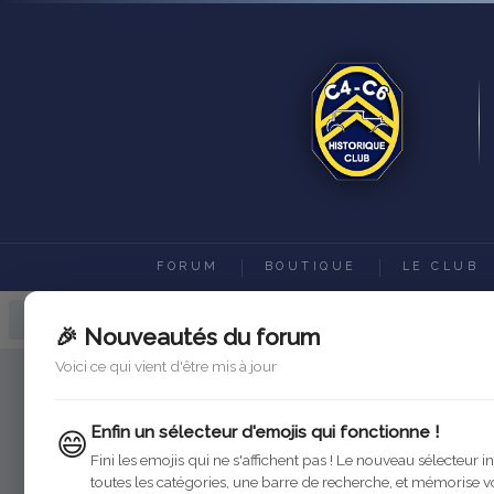
FORUM
BOUTIQUE
LE CLUB
Forum C4-C6 Historique Club
Ac
🎉 Nouveautés du forum
Voici ce qui vient d'être mis à jour
Enfin un sélecteur d'emojis qui fonctionne !
😄
Fini les emojis qui ne s'affichent pas ! Le nouveau sélecteur i
toutes les catégories, une barre de recherche, et mémorise v