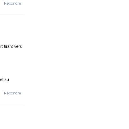
Répondre
t tirant vers
et au
Répondre