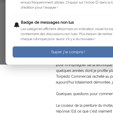
emojis fréquemment utilisés. Cliquez sur l'icône 🙂 dans la 
d'édition pour l'essayer !
utilisateur-supprime
15 juin 2006
Badge de messages non lus
🔔
Les catégories affichent désormais un indicateur visuel lorsq
contiennent des discussions non lues. Plus besoin de rentre
utilisateur-supprime
15 juin 2006
chaque rubrique pour savoir s'il y a du nouveau !
Bonjour à tous,
Super, j'ai compris !
je suis nouveau sur le forum, quoi
pour m'imprégner de la technique C4
quelques années dont je profite ple
Torpédo Commercial racheté au père
aujourd'hui totalement démontée, je
Quelques questions pour commencer
La couleur de la peinture du moteur !
réponse. Est ce que c'est vraiment ve