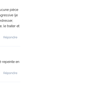
aucune pièce
gressive (je
edresser,
 le traiter et
Répondre
té repeinte en
Répondre