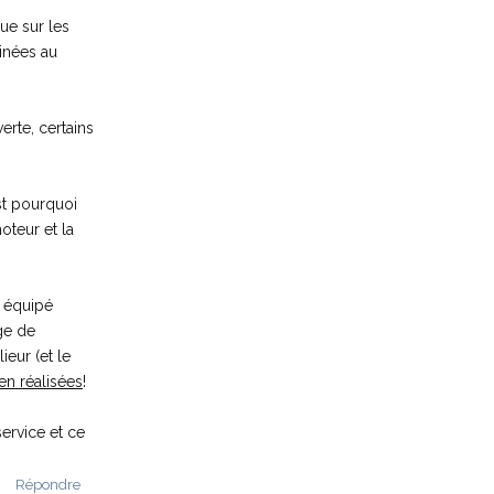
ue sur les
tinées au
erte, certains
st pourquoi
oteur et la
t équipé
ge de
ieur (et le
en réalisées
!
ervice et ce
Répondre