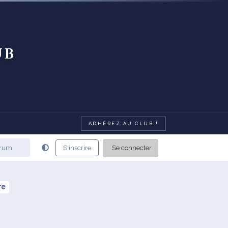
ub
ADHÉREZ AU CLUB !
Se connecter
S'inscrire
re