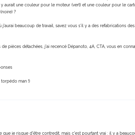
Il y aurait une couleur pour le moteur (vert) et une couleur pour le cart
(noire) ?
 j'aurai beaucoup de travail, savez vous s'il y a des refabrications de
rs de pièces détachées, j'ai recencé Dépanoto, 4A, CTA, vous en conn
ponses
 torpédo man !)
 que je risque d'être contredit, mais c'est pourtant vrai : il y a beauc