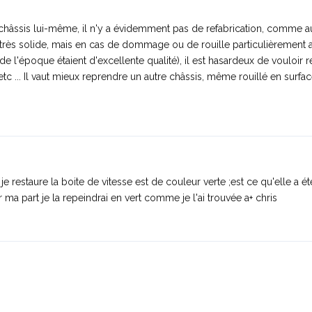
e châssis lui-même, il n'y a évidemment pas de refabrication, comme 
st très solide, mais en cas de dommage ou de rouille particulièrement a
e l'époque étaient d'excellente qualité), il est hasardeux de vouloir r
tc ... Il vaut mieux reprendre un autre châssis, même rouillé en surface,
e restaure la boite de vitesse est de couleur verte ;est ce qu'elle a é
a part je la repeindrai en vert comme je l'ai trouvée a+ chris