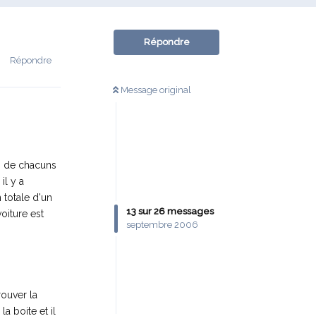
Répondre
Répondre
Message original
es de chacuns
il y a
 totale d'un
13
sur
26
messages
oiture est
septembre 2006
rouver la
la boite et il