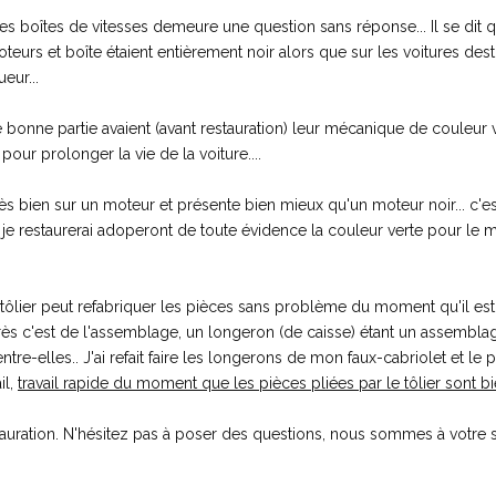
es boîtes de vitesses demeure une question sans réponse... Il se dit q
oteurs et boîte étaient entièrement noir alors que sur les voitures des
eur...
e bonne partie avaient (avant restauration) leur mécanique de couleur v
pour prolonger la vie de la voiture....
rès bien sur un moteur et présente bien mieux qu'un moteur noir... c'e
 je restaurerai adoperont de toute évidence la couleur verte pour le m
tôlier peut refabriquer les pièces sans problème du moment qu'il es
Après c'est de l'assemblage, un longeron (de caisse) étant un assembla
re-elles.. J'ai refait faire les longerons de mon faux-cabriolet et le pl
il,
travail rapide du moment que les pièces pliées par le tôlier sont bi
auration. N'hésitez pas à poser des questions, nous sommes à votre s