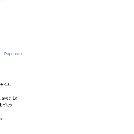
Répondre
rcial.
a avec. La
 boîtes
r.