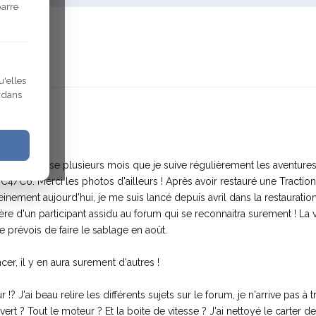
barre
Modifié
u'elles
r dans
que cela fasse plusieurs mois que je suive régulièrement les aventur
/C6. Merci les photos d'ailleurs ! Après avoir restauré une Traction 
inement aujourd'hui, je me suis lancé depuis avril dans la restauration
 d'un participant assidu au forum qui se reconnaitra surement ! La v
 prévois de faire le sablage en août.
, il y en aura surement d'autres !
? J'ai beau relire les différents sujets sur le forum, je n'arrive pas à t
rt ? Tout le moteur ? Et la boite de vitesse ? J'ai nettoyé le carter de 