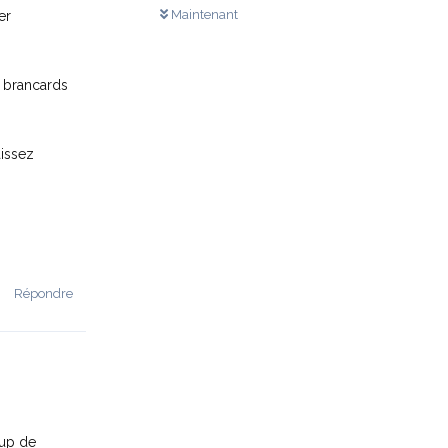
Maintenant
er
s brancards
aissez
Répondre
oup de