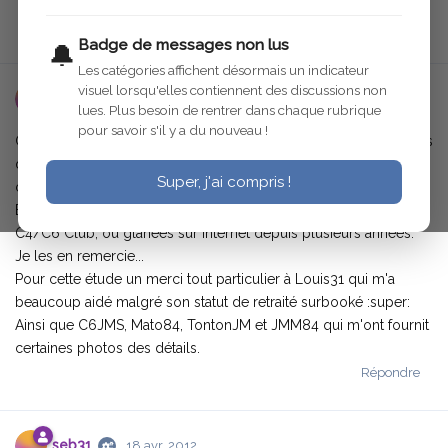
Répondre
Badge de messages non lus
🔔
Les catégories affichent désormais un indicateur
visuel lorsqu'elles contiennent des discussions non
seb31
18 avr. 2012
lues. Plus besoin de rentrer dans chaque rubrique
pour savoir s'il y a du nouveau !
Cette petite étude est composée des différentes caractéristiques
des principaux modèles de C4, recueillies dans la littérature du
Super, j'ai compris !
commerce et des connaissances de chacun d'entres vous.
Elle est enrichie de photos fournies par certains membres du
C4/C6 Club, ou glanées sur internet depuis plusieurs années.
Je les en remercie...
Pour cette étude un merci tout particulier à Louis31 qui m'a
beaucoup aidé malgré son statut de retraité surbooké :super:
Ainsi que C6JMS, Mato84, TontonJM et JMM84 qui m'ont fournit
certaines photos des détails.
Répondre
seb31
18 avr. 2012