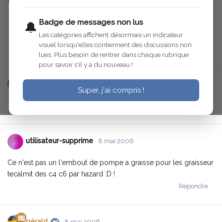
Ceux qui répondent que c'est un flexible de frein ont déjà perdu
.... :geek:
Badge de messages non lus
🔔
Les catégories affichent désormais un indicateur
visuel lorsqu'elles contiennent des discussions non
Répondre
lues. Plus besoin de rentrer dans chaque rubrique
pour savoir s'il y a du nouveau !
papy voiture
8 mai 2006
Modifié
Super, j'ai compris !
Répondre
utilisateur-supprime
8 mai 2006
Ce n'est pas un l'embout de pompe a graisse pour les graisseur
tecalmit des c4 c6 par hazard :D !
Répondre
gérald
8 mai 2006