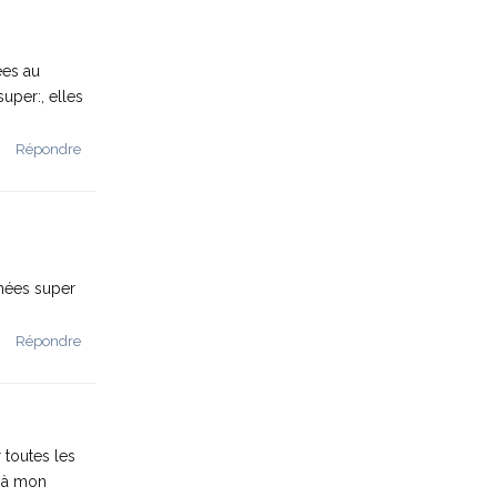
ées au
super:, elles
Répondre
chées super
Répondre
 toutes les
a à mon