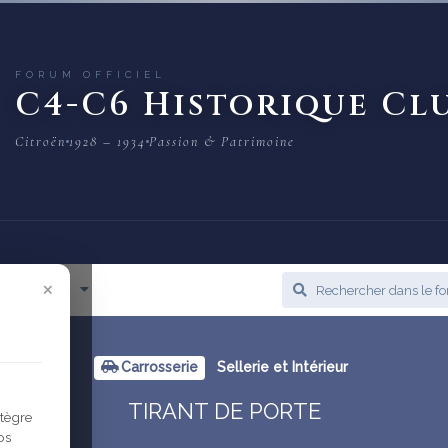
FORUM OFFICIEL
C4-C6 Historique Cl
Citroën
1928 – 1934
Passion & Patrimoine
×
cès Rapide
Carrosserie
Sellerie et Intérieur
TIRANT DE PORTE
ntègre
os