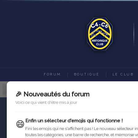
FORUM
BOUTIQUE
LE CLUB
Forum C4-C6 Historique Club
Ac
🎉 Nouveautés du forum
Voici ce qui vient d'être mis à jour
Enfin un sélecteur d'emojis qui fonctionne !
😄
Fini les emojis qui ne s'affichent pas ! Le nouveau sélecteur i
toutes les catégories, une barre de recherche, et mémorise v