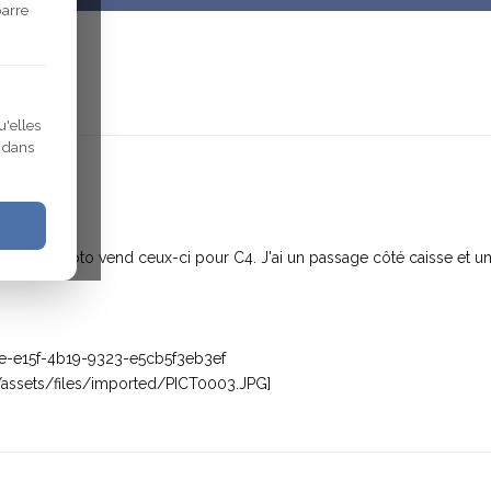
barre
u'elles
r dans
? Dépanoto vend ceux-ci pour C4. J'ai un passage côté caisse et un
e-e15f-4b19-9323-e5cb5f3eb3ef
fr/assets/files/imported/PICT0003.JPG]