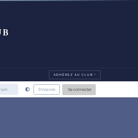
ub
ADHÉREZ AU CLUB !
Se connecter
S'inscrire