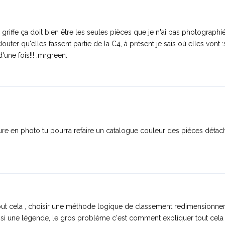
griffe ça doit bien être les seules pièces que je n'ai pas photographi
ter qu'elles fassent partie de la C4, à présent je sais où elles vont :
d'une fois!!! :mrgreen:
iture en photo tu pourra refaire un catalogue couleur des piéces déta
 tout cela , choisir une méthode logique de classement redimensionner
 aussi une légende, le gros problème c'est comment expliquer tout cel