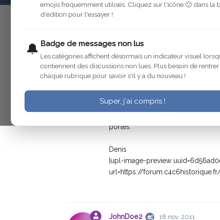
emojis fréquemment utilisés. Cliquez sur l'icône 🙂 dans la 
d'édition pour l'essayer !
denisrcn
17 nov. 2011
Modifié
Badge de messages non lus
🔔
Les catégories affichent désormais un indicateur visuel lorsq
contiennent des discussions non lues. Plus besoin de rentre
denisrcn
17 nov. 2011
chaque rubrique pour savoir s'il y a du nouveau !
Bonsoir,
Super, j'ai compris !
Savez-vous comment ça se monte ?
portes.
Denis
[upl-image-preview uuid=6d56ad0
url=https://forum.c4c6historique.
JohnDoe2
18 nov. 2011