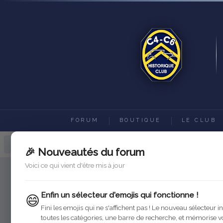
FORUM
BOUTIQUE
LE CLUB
Forum C4-C6 Historique Club
Ac
🎉 Nouveautés du forum
Voici ce qui vient d'être mis à jour
Enfin un sélecteur d'emojis qui fonctionne !
😄
3 -
Fini les emojis qui ne s'affichent pas ! Le nouveau sélecteur i
toutes les catégories, une barre de recherche, et mémorise v