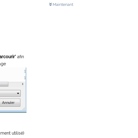
Maintenant
arcourir
" afin
age
ent utilisé)