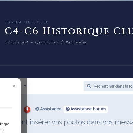
FORUM OFFICIEL
C4-C6 Historique Cl
Citroën
1928 – 1934
Passion & Patrimoine
×
cès Rapide
Assistance
Assistance Forum
 Comment insérer vos photos dans vos mess
ntègre
os