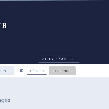
ub
ADHÉREZ AU CLUB !
Se connecter
S'inscrire
ages