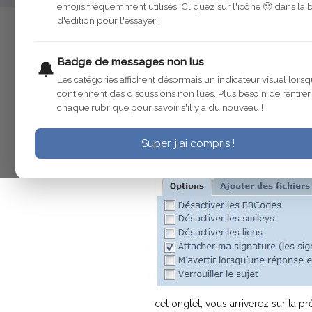
emojis fréquemment utilisés. Cliquez sur l'icône 🙂 dans la 
d'édition pour l'essayer !
Eaheru
16 nov. 2010
Modifié
Badge de messages non lus
🔔
Les catégories affichent désormais un indicateur visuel lorsq
contiennent des discussions non lues. Plus besoin de rentre
Eaheru
16 nov. 2010
chaque rubrique pour savoir s'il y a du nouveau !
Ce Forum vous permet d'intégrer 
Super, j'ai compris !
Lors de la rédaction de votre messa
cet onglet, vous arriverez sur la pr