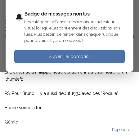
Je viens de récupérer des images du calendrier Citroen de
Badge de messages non lus
1933.
🔔
Les catégories affichent désormais un indicateur
(189 jours de Juin à décembre presque complet :lol: )
visuel lorsqu'elles contiennent des discussions non
Elles sont en ligne sur le
lues. Plus besoin de rentrer dans chaque rubrique
http://perso.wanadoo.fr/gerald.boularand/calendrier_citroen
pour savoir s'il y a du nouveau !
_1933_1934.htm
Pleins d?images de nos extraordinaires C4 et C6 :D
Super, j'ai compris !
Toutes versions et modèles confondus :mrgreen:
Et Bienvenue à Philippe notre centième inscrit sur notre forum.
:thumleft:
PS: Pour Bruno, il y a aussi debut 1934 avec des "Rosalie"...
Bonne soirée à tous
Gérald
Répondre