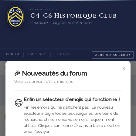
FORUM OFFICIEL
C4-C6 Historique Club
Citroën
1928 – 1934
Passion & Patrimoine
FORUM
BOUTIQUE
LE CLUB
ADHÉREZ AU CLUB !
×
8
sur
10
messages
🎉 Nouveautés du forum
Voici ce qui vient d'être mis à jour
Rubriques générales
Place Citroën
Mise a jour du site 17/01/2006
Enfin un sélecteur d'emojis qui fonctionne !
😄
Fini les emojis qui ne s'affichent pas ! Le nouveau
sélecteur intègre toutes les catégories, une barre de
gérald
17 janv. 2006
recherche, et mémorise vos emojis fréquemment
utilisés. Cliquez sur l'icône 🙂 dans la barre d'édition
Bonsoir,
pour l'essayer !