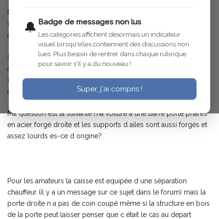
Mon ac4 de 29 a eu une vie mouvementée outre le fait d avoir
Badge de messages non lus
une caisse composite bois et tole elle a eu au moins un
🔔
Les catégories affichent désormais un indicateur
accident à l avant droit.
visuel lorsqu'elles contiennent des discussions non
lues. Plus besoin de rentrer dans chaque rubrique
Quand je l ai achetée en 1977 elle etait équipée d une aile
pour savoir s'il y a du nouveau !
adaptée par un carossier habile je l ai remplacée a l'époque par
une aile d'origine et une calandre de rosalie qui lui donnait une
Super, j'ai compris !
allure "moderne" remplacée elle aussi.
Ma question est la suivante ma voiture a une barre porte phares
en acier forgé droite et les supports d ailes sont aussi forgés et
assez lourds es-ce d origine?
Pour les amateurs la caisse est equipée d une séparation
chauffeur (il y a un message sur ce sujet dans le forum) mais la
porte droite n a pas de coin coupé même si la structure en bois
de la porte peut laisser penser que c était le cas au depart