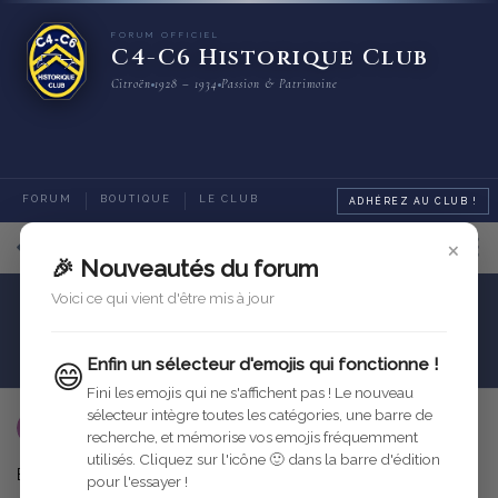
FORUM OFFICIEL
C4-C6 Historique Club
Citroën
1928 – 1934
Passion & Patrimoine
FORUM
BOUTIQUE
LE CLUB
ADHÉREZ AU CLUB !
×
3
sur
3
messages
🎉 Nouveautés du forum
Voici ce qui vient d'être mis à jour
Carrosserie
Caisse
support des ailes avant et barre porte phares
Enfin un sélecteur d'emojis qui fonctionne !
😄
Fini les emojis qui ne s'affichent pas ! Le nouveau
sélecteur intègre toutes les catégories, une barre de
JohnDoe1
13 nov. 2005
recherche, et mémorise vos emojis fréquemment
utilisés. Cliquez sur l'icône 🙂 dans la barre d'édition
Bonjour
pour l'essayer !