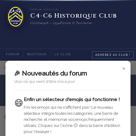
FORUM OFFICIEL
C4-C6 Historique Club
Citroën
1928 – 1934
Passion & Patrimoine
FORUM
BOUTIQUE
LE CLUB
ADHÉREZ AU CLUB !
×
6
sur
8
messages
🎉 Nouveautés du forum
Voici ce qui vient d'être mis à jour
Carrosserie
Caisse
CGL
Enfin un sélecteur d'emojis qui fonctionne !
😄
Fini les emojis qui ne s'affichent pas ! Le nouveau
sélecteur intègre toutes les catégories, une barre de
utilisateur-supprime
12 nov. 2005
Modifié
recherche, et mémorise vos emojis fréquemment
utilisés. Cliquez sur l'icône 🙂 dans la barre d'édition
Répondre
pour l'essayer !