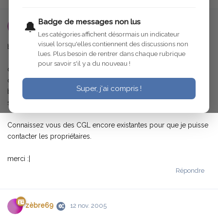
Badge de messages non lus
🔔
utilisateur-supprime
12 nov. 2005
Les catégories affichent désormais un indicateur
visuel lorsqu'elles contiennent des discussions non
bonjour,
lues. Plus besoin de rentrer dans chaque rubrique
pour savoir s'il y a du nouveau !
quelqu'un aurait-il une photo de la piece qui permet
d'accrocher les 2 roues de secours sur la malle d'une CGL
Super, j'ai compris !
berline grand tourisme ? je ne vois pas bien comment est fait ce
systeme de 2 roues de secours.
Connaissez vous des CGL encore existantes pour que je puisse
contacter les propriétaires.
merci :|
Répondre
zèbre69
12 nov. 2005