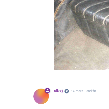
olb13
14 mars
Modifié