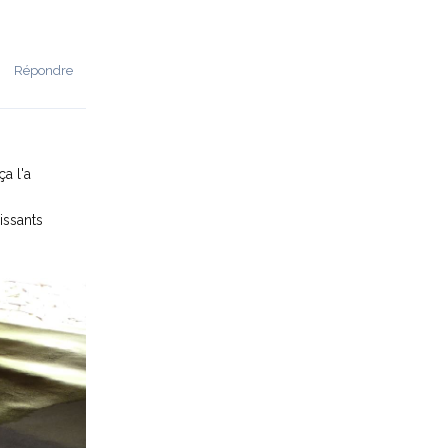
Répondre
a l'a
issants