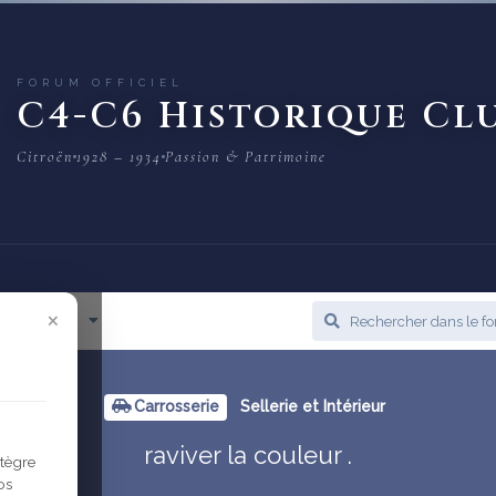
FORUM OFFICIEL
C4-C6 Historique Cl
Citroën
1928 – 1934
Passion & Patrimoine
×
cès Rapide
Carrosserie
Sellerie et Intérieur
raviver la couleur .
ntègre
os