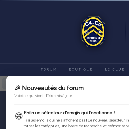
FORUM
BOUTIQUE
LE CLUB
Forum C4-C6 Historique Club
Ac
🎉 Nouveautés du forum
Voici ce qui vient d'être mis à jour
Enfin un sélecteur d'emojis qui fonctionne !
😄
Fini les emojis qui ne s'affichent pas ! Le nouveau sélecteur i
toutes les catégories, une barre de recherche, et mémorise v