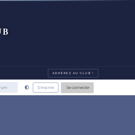
ub
ADHÉREZ AU CLUB !
Se connecter
S'inscrire