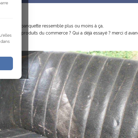
barre
e forum, ma banquette ressemble plus ou moins à ça,
vec certains produits du commerce ? Qui a déjà essayé ? merci d ava
u'elles
r dans