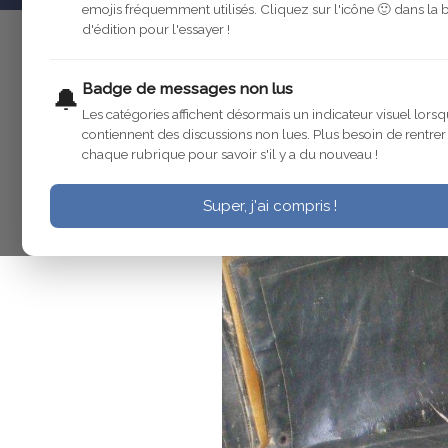
emojis fréquemment utilisés. Cliquez sur l'icône 🙂 dans la 
d'édition pour l'essayer !
olb13
14 mars
bonjour a tous , photo prise sur l
Badge de messages non lus
🔔
Peut-on raviver la couleur noire a
Les catégories affichent désormais un indicateur visuel lorsq
contiennent des discussions non lues. Plus besoin de rentre
chaque rubrique pour savoir s'il y a du nouveau !
Super, j'ai compris !