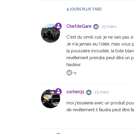
9 JOURS
PLUS TARD
ChefdeGare
23 mars
C'est du simili cuir, je ne sais pas
Je n'ai jamais eu l'idée, mais vous 
la poussière incrustée, la toile bla
revêtement prendra peut-être un peu
hauteur
+
3
corten31
23 mars
moi j'essaierai avec un produit pour
de revêtement il faudra peut être f