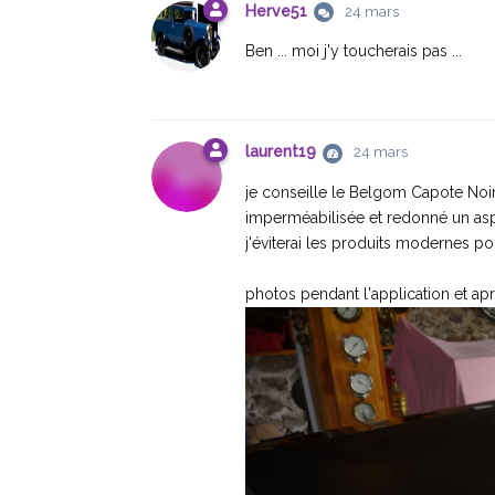
Herve51
24 mars
Ben ... moi j'y toucherais pas ...
laurent19
24 mars
je conseille le Belgom Capote Noir, 
imperméabilisée et redonné un aspe
j'éviterai les produits modernes po
photos pendant l'application et a