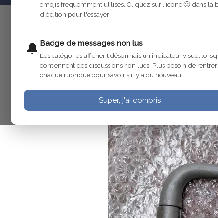
emojis fréquemment utilisés. Cliquez sur l'icône 🙂 dans la 
d'édition pour l'essayer !
corten31
4 févr. 2025
https://www.leboncoin.fr/vi/2
Badge de messages non lus
🔔
Les catégories affichent désormais un indicateur visuel lorsq
contiennent des discussions non lues. Plus besoin de rentre
chaque rubrique pour savoir s'il y a du nouveau !
Super, j'ai compris !