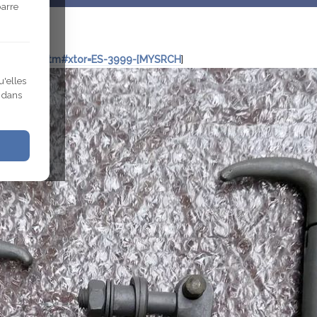
barre
930017076.htm#xtor=ES-3999-[MYSRCH
]
u'elles
r dans