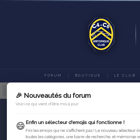
FORUM
BOUTIQUE
LE CLUB
Forum C4-C6 Historique Club
Ac
🎉 Nouveautés du forum
Voici ce qui vient d'être mis à jour
Enfin un sélecteur d'emojis qui fonctionne !
😄
Fini les emojis qui ne s'affichent pas ! Le nouveau sélecteur i
toutes les catégories, une barre de recherche, et mémorise v