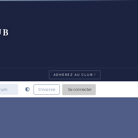
ub
ADHÉREZ AU CLUB !
Se connecter
S'inscrire