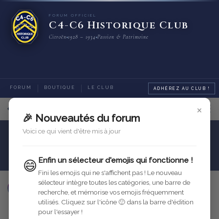
FORUM OFFICIEL
C4-C6 Historique Club
Citroën
1928 – 1934
Passion & Patrimoine
FORUM
BOUTIQUE
LE CLUB
ADHÉREZ AU CLUB !
×
12
sur
12
messages
🎉 Nouveautés du forum
Voici ce qui vient d'être mis à jour
Carrosserie
Sellerie et Intérieur
isolation en feutre de la cabine
Enfin un sélecteur d'emojis qui fonctionne !
😄
Fini les emojis qui ne s'affichent pas ! Le nouveau
sélecteur intègre toutes les catégories, une barre de
francis71
20 oct. 2024
Modifié
recherche, et mémorise vos emojis fréquemment
utilisés. Cliquez sur l'icône 🙂 dans la barre d'édition
Répondre
pour l'essayer !