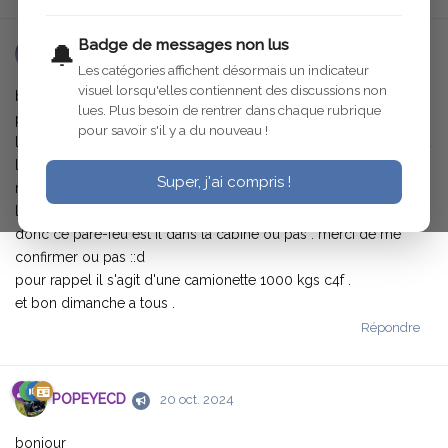
Badge de messages non lus
🔔
francis71
20 oct. 2024
Les catégories affichent désormais un indicateur
visuel lorsqu'elles contiennent des discussions non
bonjour a tous , avant de faire une bourde , j'aimerais savoir si la
lues. Plus besoin de rentrer dans chaque rubrique
plaque en feutre de laine va sur l'interieur de la cabine ou a
pour savoir s'il y a du nouveau !
l'exterieur sous le reservoir ? je l'avais trouvé a moitié decollée a
l'interieur et toute bouffée par les mites . j'en ai retaillé une autre
Super, j'ai compris !
mais le doute s'installe depuis que j'ai vu des isolants genre
linoléum sous reservoir .
donc ce pare-feu est il dans la cabine ou pas . merci de me
confirmer ou pas ::d
pour rappel il s'agit d'une camionette 1000 kgs c4f .
et bon dimanche a tous .
Répondre
POPEYECD
20 oct. 2024
bonjour