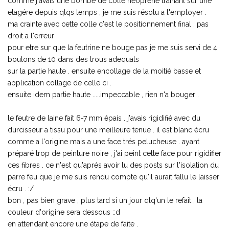
comme j'avais une bombe de colle néopréne trainant sur une
etagére depuis qlqs temps , je me suis résolu a l'employer .
ma crainte avec cette colle c'est le positionnement final , pas
droit a l'erreur .
pour etre sur que la feutrine ne bouge pas je me suis servi de 4
boulons de 10 dans des trous adequats
sur la partie haute . ensuite encollage de la moitié basse et
application collage de celle ci .
ensuite idem partie haute .....impeccable , rien n'a bouger .
le feutre de laine fait 6-7 mm épais . j'avais rigidifié avec du
durcisseur a tissu pour une meilleure tenue . il est blanc écru
comme a l'origine mais a une face trés pelucheuse . ayant
préparé trop de peinture noire , j'ai peint cette face pour rigidifier
ces fibres . ce n'est qu'aprés avoir lu des posts sur l'isolation du
parre feu que je me suis rendu compte qu'il aurait fallu le laisser
écru . :/
bon , pas bien grave , plus tard si un jour qlq'un le refait , la
couleur d'origine sera dessous ::d
en attendant encore une étape de faite .