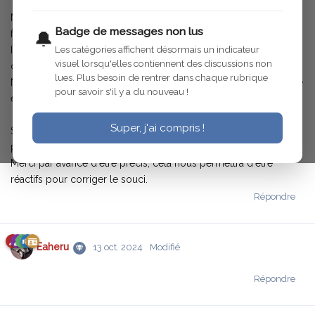
Nous nous sommes engagés dans une migration de notre
Badge de messages non lus
forum et de notre site site chez un nouvel hébergeur.
🔔
Les catégories affichent désormais un indicateur
Il se peut que ponctuellement, il y ait des problèmes de
visuel lorsqu'elles contiennent des discussions non
disponibilité ou de fonctionnalités qui poseraient problème.
lues. Plus besoin de rentrer dans chaque rubrique
Nous nous en excusons et vous remercions pour votre patience
pour savoir s'il y a du nouveau !
et votre bienveillance.
Super, j'ai compris !
Si vous remarquez un problème fonctionnel sur le forum, vous
pouvez le mentionner ici en répondant à ce message.
Merci par avance d'être précis, cela nous permettra d'être
réactifs pour corriger le souci.
Répondre
Eaheru
13 oct. 2024
Modifié
Répondre