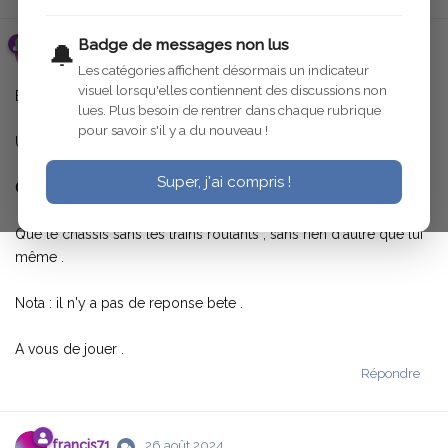
Badge de messages non lus
🔔
roadstera91
26 août 2024
Les catégories affichent désormais un indicateur
visuel lorsqu'elles contiennent des discussions non
Bonjour
lues. Plus besoin de rentrer dans chaque rubrique
pour savoir s'il y a du nouveau !
Un petit quizz pour relancer le sujet
Super, j'ai compris !
Quel est le poids d'un chassis de C4 court ?
Que le chassis sans les trains roulants , sans rien d'autre que lui
même .
Nota : il n'y a pas de reponse bete .
A vous de jouer .
Répondre
francis71
26 août 2024