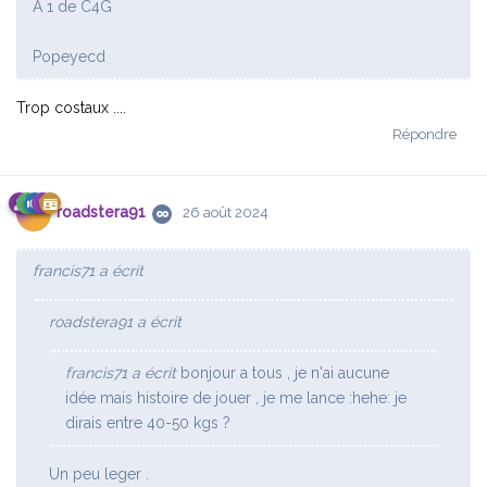
A 1 de C4G
Popeyecd
Trop costaux ....
Répondre
roadstera91
26 août 2024
francis71 a écrit
roadstera91 a écrit
francis71 a écrit
bonjour a tous , je n'ai aucune
idée mais histoire de jouer , je me lance :hehe: je
dirais entre 40-50 kgs ?
Un peu leger .