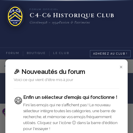
FORUM OFFICIEL
C4-C6 Historique Club
Citroën
1928 – 1934
Passion & Patrimoine
FORUM
BOUTIQUE
LE CLUB
ADHÉREZ AU CLUB !
×
9
sur
12
messages
🎉 Nouveautés du forum
Voici ce qui vient d'être mis à jour
Identification des C4 C6
Quizz
QUIZZ 260824
Enfin un sélecteur d'emojis qui fonctionne !
😄
Fini les emojis qui ne s'affichent pas ! Le nouveau
sélecteur intègre toutes les catégories, une barre de
roadstera91
26 août 2024
Modifié
recherche, et mémorise vos emojis fréquemment
utilisés. Cliquez sur l'icône 🙂 dans la barre d'édition
Répondre
pour l'essayer !