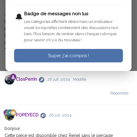
J'ai cassé la partie bacalite de mon bouchon de radiateur.
Je recherche un nouveau bouchon sans succès sur le bon coin,
Badge de messages non lus
chez renel et depanoto
🔔
Les catégories affichent désormais un indicateur
L'un de vous aurait-il une idée pour me dépanner ?
visuel lorsqu'elles contiennent des discussions non
En vous remerciant par avance
lues. Plus besoin de rentrer dans chaque rubrique
Bien cordialement
pour savoir s'il y a du nouveau !
H de l'Aulnoit
"bouchon HHA.pdf"
Super, j'ai compris !
Répondre
ClosPerrin
26 juil. 2024
Modifié
Répondre
POPEYECD
26 juil. 2024
bonjour
Cette pièce est disponible chez Renel sans le perçage