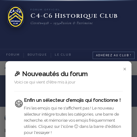
FORUM OFFICIEL
C4-C6 Historique Club
Citroën
1928 – 1934
Passion & Patrimoine
FORUM
BOUTIQUE
LE CLUB
ADHÉREZ AU CLUB !
×
9
sur
11
messages
🎉 Nouveautés du forum
Voici ce qui vient d'être mis à jour
Petites annonces
Accessoires
bouchon de radiateur
Enfin un sélecteur d'emojis qui fonctionne !
😄
Fini les emojis qui ne s'affichent pas ! Le nouveau
sélecteur intègre toutes les catégories, une barre de
ClosPerrin
26 juil. 2024
recherche, et mémorise vos emojis fréquemment
utilisés. Cliquez sur l'icône 🙂 dans la barre d'édition
bonjour
pour l'essayer !