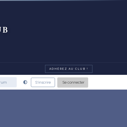
ub
ADHÉREZ AU CLUB !
Se connecter
S'inscrire