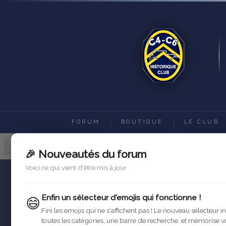
FORUM
BOUTIQUE
LE CLUB
Forum C4-C6 Historique Club
Ac
🎉 Nouveautés du forum
Voici ce qui vient d'être mis à jour
Enfin un sélecteur d'emojis qui fonctionne !
😄
Fini les emojis qui ne s'affichent pas ! Le nouveau sélecteur i
toutes les catégories, une barre de recherche, et mémorise v