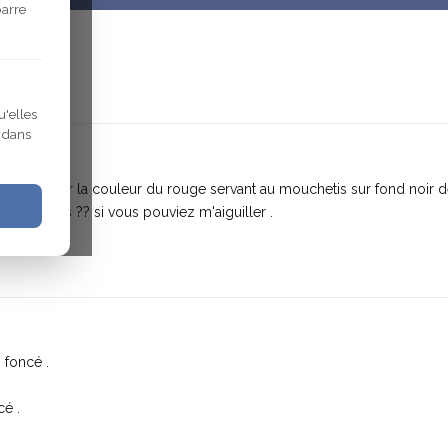
barre
u'elles
r dans
erence pour la couleur du rouge servant au mouchetis sur fond noir 
elage mais ?? si vous pouviez m'aiguiller .
 foncé .
cé .