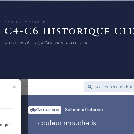
FORUM OFFICIEL
C4-C6 Historique Cl
Citroën
1928 – 1934
Passion & Patrimoine
×
cès Rapide
Carrosserie
Sellerie et Intérieur
couleur mouchetis
ntègre
os