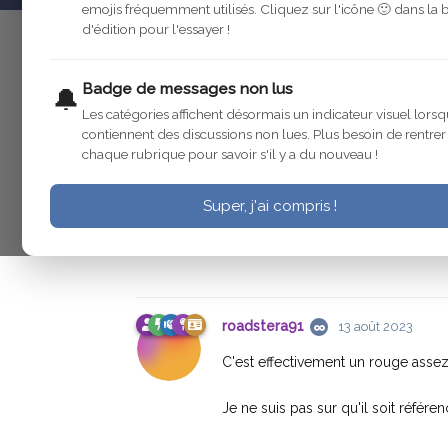
emojis fréquemment utilisés. Cliquez sur l'icône 🙂 dans la 
d'édition pour l'essayer !
francis71
13 août 2023
Modifié
Badge de messages non lus
🔔
Les catégories affichent désormais un indicateur visuel lorsq
contiennent des discussions non lues. Plus besoin de rentre
francis71
13 août 2023
chaque rubrique pour savoir s'il y a du nouveau !
bonjour a tous , avez vous une ref
Super, j'ai compris !
camionnettes . je pense au rouge d
cordialement .francis .
roadstera91
13 août 2023
C'est effectivement un rouge assez
Je ne suis pas sur qu'il soit référen