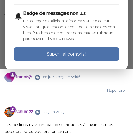
d'utilitaire , en l'occurence dans mon cas , une 1000 kgs ac4 f :
les banquettes ont elles les mémes dimensions sur les berlines
Badge de messages non lus
et les utilitaires ? en effet la mienne est affublée d'un restant de
🔔
Les catégories affichent désormais un indicateur
banquette de voiture des années cinquante seul d'origine me
visuel lorsqu'elles contiennent des discussions non
reste la partie dossier qui reste accroché au fond de la cabine .si
lues. Plus besoin de rentrer dans chaque rubrique
des fois une trainait chez vous , méme que l'armature ou un plan
pour savoir s'il y a du nouveau !
trés détaillé que je refasse cela m'interesserait . bien
cordialement .francis .
Super, j'ai compris !
Répondre
francis71
22 juin 2023
Modifié
Répondre
schum22
22 juin 2023
Les berlines n'avaient pas de banquettes à l'avant, seules
quelques rares versions en avaient.