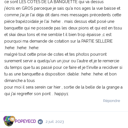
ce sont LES COTES DE LA BANQUETTE qui va dessus
j'écris en GROS parceque je sais qu'a nos ages la vue baisse et
comme j'ai je l'ai déja dit dans mes messages précedents cette
piéce trapézoidale je l'ai :hehe: . mais dessus etait posé une
banquette qui ne possede pas les deux pions et qui est en tissu
et skai deux tons et me semble t il bien trop épaisse ,c est
pourquoi ma demande de cotation sur la PARTIE SELLERIE
:hehe: :hehe: :hehe:
malgré tout cette prise de cotes et tes photos pourront
surement servir a quelqu'un un jour ou l'autre et je te remercie
du temps que tu as passé pour ce faire et je t'invite a recidiver si
tu as une banquette a disposition :diable: :hehe: :hehe: et bon
dimanche a tous
pour moi il sera serein car hier , sortie de la belle de la grange a
qui j'ai regreffer son pont . :happy1:
Répondre
POPEYECD
2 juil. 2023