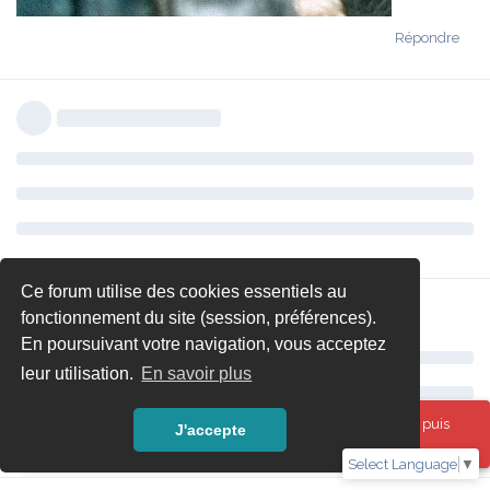
Répondre
Ce forum utilise des cookies essentiels au
fonctionnement du site (session, préférences).
En poursuivant votre navigation, vous acceptez
leur utilisation.
En savoir plus
Oups ! Une erreur est survenue. Veuillez actualiser la page puis
J'accepte
réessayer.
Select Language
▼