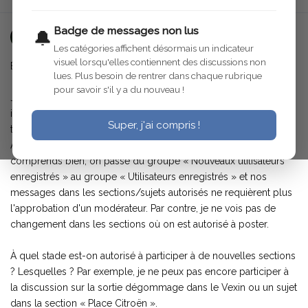
Badge de messages non lus
🔔
Dumbbell
8 févr. 2023
Les catégories affichent désormais un indicateur
visuel lorsqu'elles contiennent des discussions non
Bonjour !
lues. Plus besoin de rentrer dans chaque rubrique
pour savoir s'il y a du nouveau !
J'ai parcouru la foire aux questions, mais j'ai encore des
interrogations concernant les permissions accordées avec le
Super, j'ai compris !
temps aux nouveaux utilisateurs :
Après quelques messages approuvés par un modérateur, si je
comprends bien, on passe du groupe « Nouveaux utilisateurs
enregistrés » au groupe « Utilisateurs enregistrés » et nos
messages dans les sections/sujets autorisés ne requièrent plus
l'approbation d'un modérateur. Par contre, je ne vois pas de
changement dans les sections où on est autorisé à poster.
À quel stade est-on autorisé à participer à de nouvelles sections
? Lesquelles ? Par exemple, je ne peux pas encore participer à
la discussion sur la sortie dégommage dans le Vexin ou un sujet
dans la section « Place Citroën ».