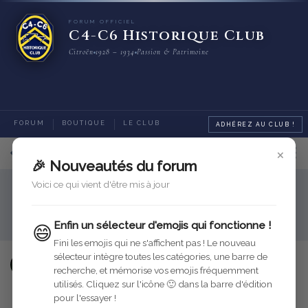
FORUM OFFICIEL
C4-C6 Historique Club
Citroën
1928 – 1934
Passion & Patrimoine
FORUM
BOUTIQUE
LE CLUB
ADHÉREZ AU CLUB !
×
2
sur
3
messages
🎉 Nouveautés du forum
Voici ce qui vient d'être mis à jour
Assistance
Assistance Forum
Permissions d'un nouvel utilisateur
Enfin un sélecteur d'emojis qui fonctionne !
😄
Fini les emojis qui ne s'affichent pas ! Le nouveau
sélecteur intègre toutes les catégories, une barre de
Dumbbell
8 févr. 2023
Modifié
recherche, et mémorise vos emojis fréquemment
utilisés. Cliquez sur l'icône 🙂 dans la barre d'édition
Répondre
pour l'essayer !