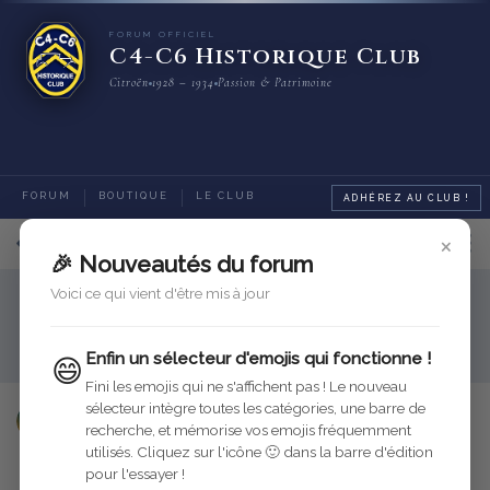
FORUM OFFICIEL
C4-C6 Historique Club
Citroën
1928 – 1934
Passion & Patrimoine
FORUM
BOUTIQUE
LE CLUB
ADHÉREZ AU CLUB !
×
3
sur
3
messages
🎉 Nouveautés du forum
Voici ce qui vient d'être mis à jour
Rubriques générales
Jouets et miniatures Citroën
Beau jouet
Enfin un sélecteur d'emojis qui fonctionne !
😄
Fini les emojis qui ne s'affichent pas ! Le nouveau
sélecteur intègre toutes les catégories, une barre de
jojo50
9 août 2022
Modifié
recherche, et mémorise vos emojis fréquemment
utilisés. Cliquez sur l'icône 🙂 dans la barre d'édition
Répondre
pour l'essayer !