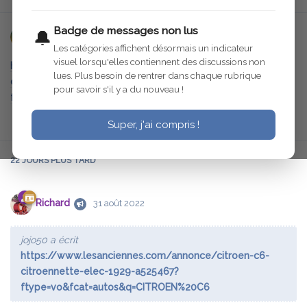
Badge de messages non lus
🔔
jojo50
9 août 2022
Les catégories affichent désormais un indicateur
visuel lorsqu'elles contiennent des discussions non
https://www.lesanciennes.com/annonce/citroen-c6-
lues. Plus besoin de rentrer dans chaque rubrique
citroennette-elec-1929-a525467?
pour savoir s'il y a du nouveau !
ftype=vo&fcat=autos&q=CITROEN%20C6
Répondre
Super, j'ai compris !
22 JOURS
PLUS TARD
Richard
31 août 2022
jojo50 a écrit
https://www.lesanciennes.com/annonce/citroen-c6-
citroennette-elec-1929-a525467?
ftype=vo&fcat=autos&q=CITROEN%20C6