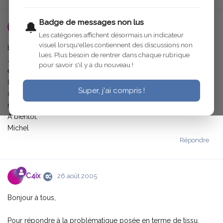
Badge de messages non lus
🔔
Chieyssal Michel
25 août 2005
Les catégories affichent désormais un indicateur
visuel lorsqu'elles contiennent des discussions non
bonjour à tous :)
lues. Plus besoin de rentrer dans chaque rubrique
Je recherche du tissu pour ma C4, je dois refaire tous le sièges
pour savoir s'il y a du nouveau !
et les garnitures, doit ont prendre du tissu de chez DEPANOTO
(grosse fortune au M2) :?: ou prendre du tissu en coton ou laine
Super, j'ai compris !
de bonne qualité.
merci de vos réponse
A bientôt.
Michel
Répondre
C4ix
26 août 2005
Bonjour à tous,
Pour répondre à la problématique posée en terme de tissu,