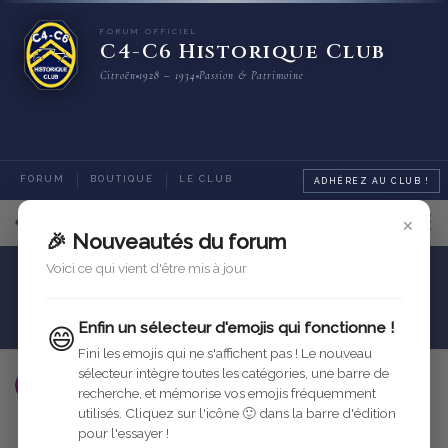
FORUM OFFICIEL
C4-C6 Historique Club
Citroën
1928 – 1934
Passion & Patrimoine
FORUM
BOUTIQUE
LE CLUB
ADHÉREZ AU CLUB !
×
14
sur
14
messages
🎉 Nouveautés du forum
Voici ce qui vient d'être mis à jour
Carrosserie
Sellerie et Intérieur
tissu de C4
Enfin un sélecteur d'emojis qui fonctionne !
😄
Fini les emojis qui ne s'affichent pas ! Le nouveau
sélecteur intègre toutes les catégories, une barre de
Chieyssal Michel
25 août 2005
Modifié
recherche, et mémorise vos emojis fréquemment
utilisés. Cliquez sur l'icône 🙂 dans la barre d'édition
Répondre
pour l'essayer !