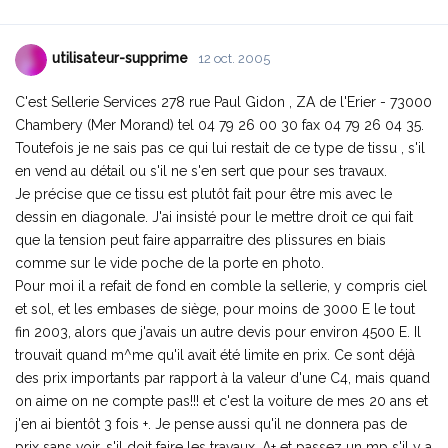
utilisateur-supprime
12 oct. 2005
C'est Sellerie Services 278 rue Paul Gidon , ZA de l'Erier - 73000
Chambery (Mer Morand) tel 04 79 26 00 30 fax 04 79 26 04 35.
Toutefois je ne sais pas ce qui lui restait de ce type de tissu , s'il
en vend au détail ou s'il ne s'en sert que pour ses travaux.
Je précise que ce tissu est plutôt fait pour être mis avec le
dessin en diagonale. J'ai insisté pour le mettre droit ce qui fait
que la tension peut faire apparraitre des plissures en biais
comme sur le vide poche de la porte en photo.
Pour moi il a refait de fond en comble la sellerie, y compris ciel
et sol, et les embases de siège, pour moins de 3000 E le tout
fin 2003, alors que j'avais un autre devis pour environ 4500 E. Il
trouvait quand m^me qu'il avait été limite en prix. Ce sont déjà
des prix importants par rapport à la valeur d'une C4, mais quand
on aime on ne compte pas!!! et c'est la voiture de mes 20 ans et
j'en ai bientôt 3 fois +. Je pense aussi qu'il ne donnera pas de
prix sans voir, s'il doit faire les travaux. A+ et passez un mp s'il y a