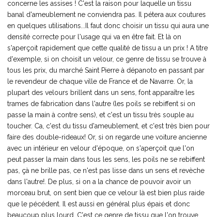
concerne les assises ! C'est la raison pour laquelle un tissu
banal d'ameublement ne conviendra pas. Il pétera aux coutures
en quelques utilisations...Il faut donc choisir un tissu qui aura une
densité correcte pour l'usage qui va en être fait. Et là on
s'aperçoit rapidement que cette qualité de tissu a un prix ! A titre
d'exemple, si on choisit un velour, ce genre de tissu se trouve à
tous les prix, du marché Saint Pierre à dépanoto en passant par
le revendeur de chaque ville de France et de Navarre. Or, la
plupart des velours brillent dans un sens, font apparaître les
trames de fabrication dans l'autre (les poils se rebiffent si on
passe la main à contre sens), et c'est un tissu très souple au
toucher. Ca, c'est du tissu d'ameublement, et c'est très bien pour
faire des double-rideaux! Or, si on regarde une voiture ancienne
avec un intérieur en velour d'époque, on s'aperçoit que l'on
peut passer la main dans tous les sens, les poils ne se rebiffent
pas, çà ne brille pas, ce n'est pas lisse dans un sens et revèche
dans l'autre!. De plus, si on a la chance de pouvoir avoir un
morceau brut, on sent bien que ce velour là est bien plus raide
que le pécédent. Il est aussi en général plus épais et donc
beaucoup plus lourd. C'est ce genre de tissu que l'on trouve