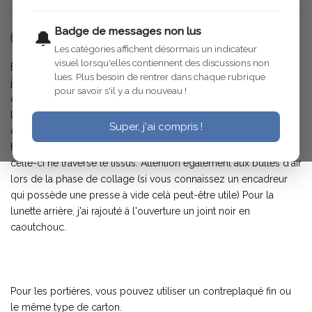
Badge de messages non lus
🔔
utilisateur-supprime
9 juil. 2006
Les catégories affichent désormais un indicateur
visuel lorsqu'elles contiennent des discussions non
Bonsoir, pour refaire l'intérieur arrière de l'habitacle de ma C4,
lues. Plus besoin de rentrer dans chaque rubrique
j'ai tout simplement collé (avec de la colle blanche) le tissu sur
pour savoir s'il y a du nouveau !
du carton épais mais souple (celui que l'on utilise pour
l'encadrement de tableau convient bien!). J'ai repris les gabaris
Super, j'ai compris !
de celui d'origine. Attention : il faut mettre une couche fine et
homogène (au pinceau) de colle sur le carton afin d'éviter que
celle-ci ne traverse le tissus. Attention également aux bulles d'air
lors de la phase de collage (si vous connaissez un encadreur
qui possède une presse à vide celà peut-être utile) Pour la
lunette arrière, j'ai rajouté à l'ouverture un joint noir en
caoutchouc.
Pour les portières, vous pouvez utiliser un contreplaqué fin ou
le même type de carton.