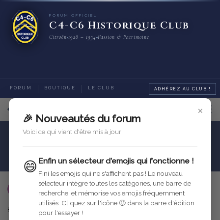
FORUM OFFICIEL
C4-C6 Historique Club
Citroën
1928 – 1934
Passion & Patrimoine
FORUM
BOUTIQUE
LE CLUB
ADHÉREZ AU CLUB !
×
6
sur
7
messages
🎉 Nouveautés du forum
Voici ce qui vient d'être mis à jour
Motorisation
Moteur
Ecrou de serrage sur vilbrequin côté poulie
Enfin un sélecteur d'emojis qui fonctionne !
😄
Fini les emojis qui ne s'affichent pas ! Le nouveau
sélecteur intègre toutes les catégories, une barre de
utilisateur-supprime
3 juil. 2006
recherche, et mémorise vos emojis fréquemment
utilisés. Cliquez sur l'icône 🙂 dans la barre d'édition
Bonsoir à tous,
pour l'essayer !