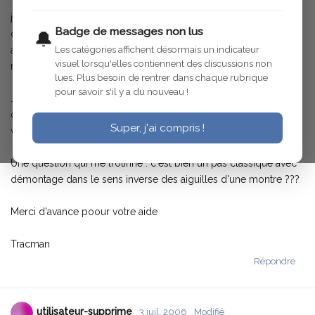
j'ai tenté vainement de démonter l'écrou à encoches de serrage
Badge de messages non lus
de la poulie sur vilbrequin( C4F Torpédo Commercial), côté
🔔
Les catégories affichent désormais un indicateur
avant du moteur, sans succès, malgré un outil fabriqué sur
visuel lorsqu'elles contiennent des discussions non
mesure et quelques litres de dégripant etc etc. Rien ne bouge !
lues. Plus besoin de rentrer dans chaque rubrique
pour savoir s'il y a du nouveau !
J'ai ressoudé un bras de levier plus long sur l'outil, mais avant
d'employer les grands moyens, je voulais savoir si l'un d'entre
Super, j'ai compris !
vous a galéré comme moi et s'il y a une astuce...
Une question qui me trotinne : c'est bien un pas classique avec
démontage dans le sens inverse des aiguilles d'une montre ???
Merci d'avance poour votre aide
Tracman
Répondre
utilisateur-supprime
3 juil. 2006
Modifié