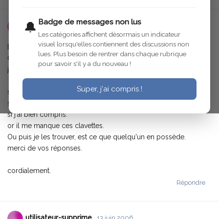
Badge de messages non lus
🔔
utilisateur-supprime
13 juin 2006
Les catégories affichent désormais un indicateur
visuel lorsqu'elles contiennent des discussions non
Bonjour, je suis un jeune restaurateur, je restaure actuellement la
lues. Plus besoin de rentrer dans chaque rubrique
C4 de mon grand père récemment décédé.
pour savoir s'il y a du nouveau !
je vous fais un appel au secours:
Super, j'ai compris !
sur le train avant, il y a des axes de pivots dont le jeu est
suprimé par des clavettes qui se'enfichent sur le méplat de l'axe
si j'ai bien compris.
or il me manque ces clavettes.
Ou puis je les trouver, est ce que quelqu'un en possède.
merci de vos réponses.
cordialement.
Répondre
utilisateur-supprime
13 juin 2006