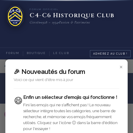
FORUM OFFICIEL
C4-C6 Historique Club
Citroën
1928 – 1934
Passion & Patrimoine
FORUM
BOUTIQUE
LE CLUB
ADHÉREZ AU CLUB !
×
11
sur
12
messages
🎉 Nouveautés du forum
Voici ce qui vient d'être mis à jour
Trains roulants
Train Avant
clavettes
Enfin un sélecteur d'emojis qui fonctionne !
😄
Fini les emojis qui ne s'affichent pas ! Le nouveau
sélecteur intègre toutes les catégories, une barre de
utilisateur-supprime
13 juin 2006
Modifié
recherche, et mémorise vos emojis fréquemment
utilisés. Cliquez sur l'icône 🙂 dans la barre d'édition
Répondre
pour l'essayer !