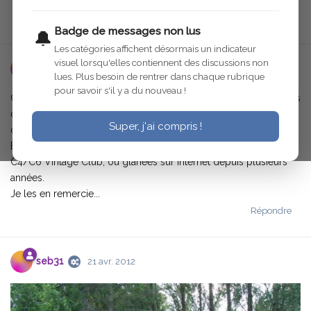
Répondre
Badge de messages non lus
🔔
Les catégories affichent désormais un indicateur
visuel lorsqu'elles contiennent des discussions non
seb31
18 avr. 2012
lues. Plus besoin de rentrer dans chaque rubrique
pour savoir s'il y a du nouveau !
Cette petite étude est composée des différentes caractéristiques
des principaux modèles de C4, recueillies dans la littérature du
Super, j'ai compris !
commerce et des connaissances de chacun d'entres vous.
Elle est enrichie de photos fournies par certains membres du
C4/C6 Vintage Club, ou glanées sur internet depuis plusieurs
années.
Je les en remercie...
Répondre
seb31
21 avr. 2012