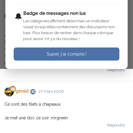
Badge de messages non lus
🔔
THC4A
27 mars 2006
Les catégories affichent désormais un indicateur
visuel lorsqu'elles contiennent des discussions non
J'avais lu sur une publicité d'époque que certaines C4 étaient
lues. Plus besoin de rentrer dans chaque rubrique
équipées d'un filet permettant de ranger quelques papiers. Ce
pour savoir s'il y a du nouveau !
filet était apparemment réalisé au crochet et se plaçait sur le ciel
de toit. Quelqu'un aurait-il de plus amples renseignements au
Super, j'ai compris !
sujet de cet accessoire et éventuellement des photos et/ou
plans pour en réaliser un. Merci
Répondre
gérald
27 mars 2006
Ce sont des filets à chapeaux
Je met une doc ce soir :mrgreen:
Répondre