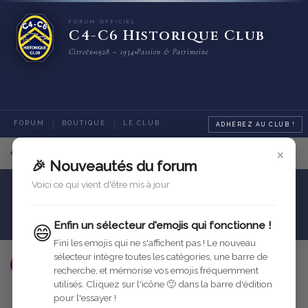
FORUM OFFICIEL
C4-C6 Historique Club
Citroën
1928 – 1934
Passion & Patrimoine
FORUM
BOUTIQUE
LE CLUB
ADHÉREZ AU CLUB !
×
4
sur
6
messages
🎉 Nouveautés du forum
Voici ce qui vient d'être mis à jour
Carrosserie
Sellerie et Intérieur
filet à papier
Enfin un sélecteur d'emojis qui fonctionne !
😄
Fini les emojis qui ne s'affichent pas ! Le nouveau
sélecteur intègre toutes les catégories, une barre de
THC4A
27 mars 2006
Modifié
recherche, et mémorise vos emojis fréquemment
utilisés. Cliquez sur l'icône 🙂 dans la barre d'édition
Répondre
pour l'essayer !