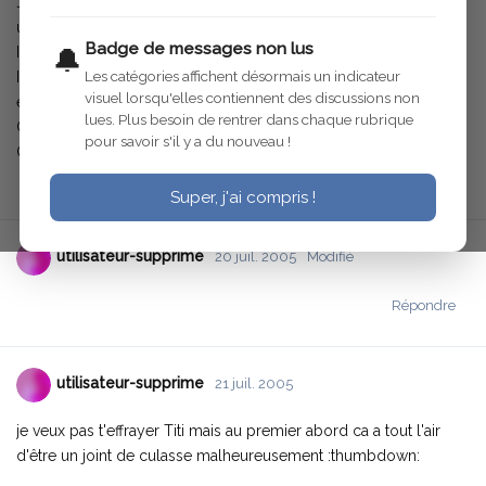
J'ai remarqué que mon C4 perd de l'eau lorque j'ai roulé avec ,
une fois a l'arrêt.
Badge de messages non lus
Il perd de l'eau par le trop plein du radiateur.
🔔
Les catégories affichent désormais un indicateur
Il faut que j'ouvre le bouchon pour laisser echapper la pression
visuel lorsqu'elles contiennent des discussions non
et alors il fuit plus.
lues. Plus besoin de rentrer dans chaque rubrique
C'est bizarre non ??
pour savoir s'il y a du nouveau !
Ca vient de quoi ...joint de culasse ??,
Répondre
Super, j'ai compris !
utilisateur-supprime
20 juil. 2005
Modifié
Répondre
utilisateur-supprime
21 juil. 2005
je veux pas t'effrayer Titi mais au premier abord ca a tout l'air
d'être un joint de culasse malheureusement :thumbdown: