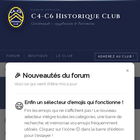
FORUM OFFICIEL
C4-C6 Historique Club
Citroën
1928 – 1934
Passion & Patrimoine
FORUM
BOUTIQUE
LE CLUB
ADHÉREZ AU CLUB !
×
9
sur
11
messages
🎉 Nouveautés du forum
Voici ce qui vient d'être mis à jour
Motorisation
Refroidissement
circuit d'eau
Enfin un sélecteur d'emojis qui fonctionne !
😄
Fini les emojis qui ne s'affichent pas ! Le nouveau
sélecteur intègre toutes les catégories, une barre de
utilisateur-supprime
20 juil. 2005
recherche, et mémorise vos emojis fréquemment
utilisés. Cliquez sur l'icône 🙂 dans la barre d'édition
Salut a tous !
pour l'essayer !