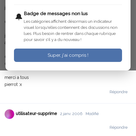
je voudrais savoir si mon carburateur corresponds a la voiture
Badge de messages non lus
🔔
Les catégories affichent désormais un indicateur
c est un zenith 30 et non pas un solex
visuel lorsqu'elles contiennent des discussions non
lues. Plus besoin de rentrer dans chaque rubrique
je voulais changer l axe papillon et depanoto m as envoye un
pour savoir s'il y a du nouveau !
axe pour solex de 32 qui est trop court et trop epais
Super, j'ai compris !
ou puis je trouver les pieces de rechange pour ce type de
carbu
merci a tous
pierrot :x
Répondre
utilisateur-supprime
2 janv. 2006
Modifié
Répondre