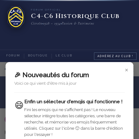
FORUM OFFICIEL
C4-C6 Historique Club
Citroën
1928 – 1934
Passion & Patrimoine
FORUM
BOUTIQUE
LE CLUB
ADHÉREZ AU CLUB !
×
1
sur
3
messages
🎉 Nouveautés du forum
Voici ce qui vient d'être mis à jour
Motorisation
Carburation
carburateur pour ac4
Enfin un sélecteur d'emojis qui fonctionne !
😄
Fini les emojis qui ne s'affichent pas ! Le nouveau
sélecteur intègre toutes les catégories, une barre de
utilisateur-supprime
2 janv. 2006
recherche, et mémorise vos emojis fréquemment
utilisés. Cliquez sur l'icône 🙂 dans la barre d'édition
hello bonjour a tous
pour l'essayer !