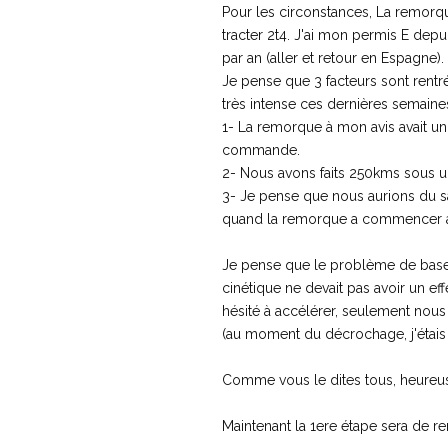
Pour les circonstances, La remorque
tracter 2t4. J'ai mon permis E depu
par an (aller et retour en Espagne).
Je pense que 3 facteurs sont rentré
très intense ces dernières semaine
1- La remorque à mon avis avait un
commande.
2- Nous avons faits 250kms sous une 
3- Je pense que nous aurions du san
quand la remorque a commencer à os
Je pense que le problème de base v
cinétique ne devait pas avoir un eff
hésité à accélérer, seulement nous
(au moment du décrochage, j'étais
Comme vous le dites tous, heureu
Maintenant la 1ere étape sera de rem