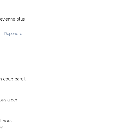
devienne plus
Répondre
un coup pareil
ous aider
nt nous
c?