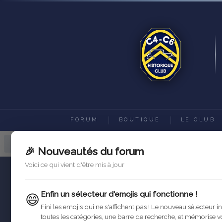
FORUM
BOUTIQUE
LE CLUB
Forum C4-C6 Historique Club
Ac
🎉 Nouveautés du forum
Voici ce qui vient d'être mis à jour
Enfin un sélecteur d'emojis qui fonctionne !
😄
Fini les emojis qui ne s'affichent pas ! Le nouveau sélecteur i
toutes les catégories, une barre de recherche, et mémorise v