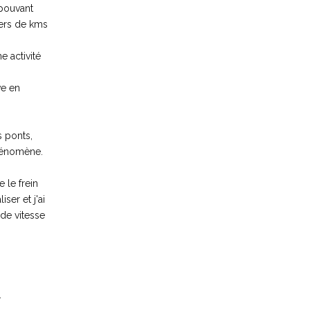
 pouvant
iers de kms
e activité
ve en
s ponts,
phénomène.
 le frein
ser et j'ai
 de vitesse
.