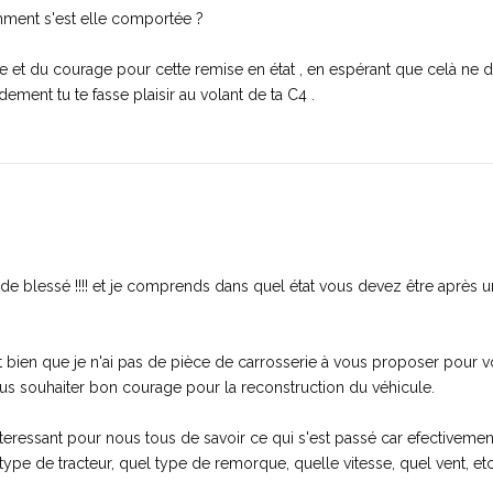
omment s'est elle comportée ?
 et du courage pour cette remise en état , en espérant que celà ne 
ement tu te fasse plaisir au volant de ta C4 .
u de blessé !!!! et je comprends dans quel état vous devez être après 
et bien que je n'ai pas de pièce de carrosserie à vous proposer pour v
us souhaiter bon courage pour la reconstruction du véhicule.
nteressant pour nous tous de savoir ce qui s'est passé car efectiveme
type de tracteur, quel type de remorque, quelle vitesse, quel vent, et