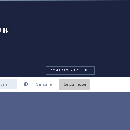
ub
ADHÉREZ AU CLUB !
Se connecter
S'inscrire