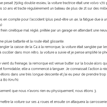
 pesait 750kg double essieu, la voiture tractrice était une volvo v70
is 10 ans et tracte régulièrement un bateau de plus de 2t sur des mill
s en compte pour l'accident (plus peut-être un 4e, la fatigue due à un
s)
 frein cinétique mal réglé, prêtée par un garage en attendant une neu
pluie battante et la route était glissante.
gler la caisse de la C4 à la remorque, la voiture était sanglée par le
ciller dans mon rétro, la voiture a suivie et je pense amplifié le 
ient du freinage, la remorque est venue butter sur la boule alors que
et formidable, elle a commencé à tanguer. Je connaissait l'action à réali
 étions dans une très longue descente et j'ai eu peur de prendre trop
 à 80 Km/h).
sement que nous n'avons rien eu physiquement, nous étions 3.
ettre la voiture sur ses 4 roues et ensuite on attaquera la carrosserie