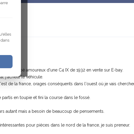
barre
Modifié
u'elles
r dans
je suis tombé amoureux d'une C4 IX de 1932 en vente sur E-bay.
i, j'achète le véhicule.
'est de la france, orages conséquents dans l'ouest où je vais cherche
partis en toupie et fini la course dans le fossé.
jours autant mais a besoin de beaucoup de pensements.
ntéressantes pour pièces dans le nord de la france, je suis preneur.