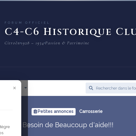
FORUM OFFICIEL
C4-C6 Historique Cl
Citroën
1928 – 1934
Passion & Patrimoine
×
cès Rapide
Petites annonces
Carrosserie
Besoin de Beaucoup d'aide!!!
ntègre
os