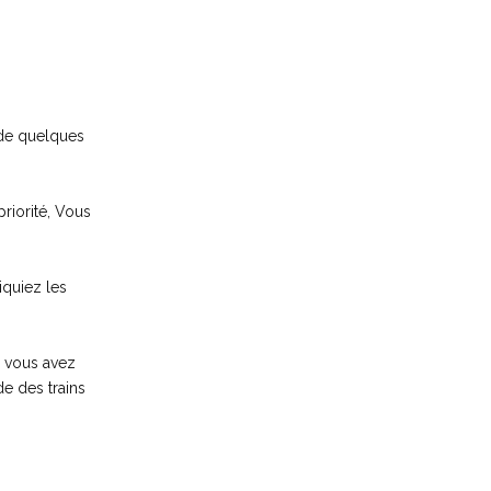
e de quelques
priorité, Vous
iquiez les
ù vous avez
e des trains