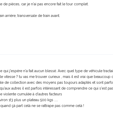
e de pièces, car je n'ai pas encore fait le tour complet.
in arrière, transversale de train avant.
qui j'espére n'a fait aucun blessé. Avec quel type de véhicule tractais
le vitesse ? tu vas me trouver curieux , mais il est vrai que beaucoup 
cule de collection avec des moyens pas toujours adaptés et sont parf
as qu'aux autres il est parfois intéressant de comprendre ce qui s'est pa
uie violente cumulée à d'autres facteurs
iron 1t3 plus un plateau 500 kgs .....
u quand çà part celà ne se rattrape pas comme celà !