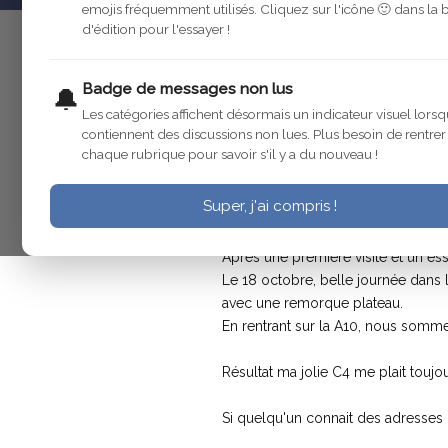
emojis fréquemment utilisés. Cliquez sur l'icône 🙂 dans la 
d'édition pour l'essayer !
utilisateur-supprime
28 oct. 2005
Badge de messages non lus
🔔
Les catégories affichent désormais un indicateur visuel lorsq
contiennent des discussions non lues. Plus besoin de rentre
utilisateur-supprime
28 oct. 2005
chaque rubrique pour savoir s'il y a du nouveau !
Bonjour à tous,
Super, j'ai compris !
Je vous explique mon petit souci, 
Après une première visite et un essa
Le 18 octobre, belle journée dans l
avec une remorque plateau.
En rentrant sur la A10, nous somme 
Résultat ma jolie C4 me plait tou
Si quelqu'un connait des adresses i