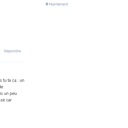
Maintenant
Répondre
 tu ta c4 , un
de
ois un peu
ssé car