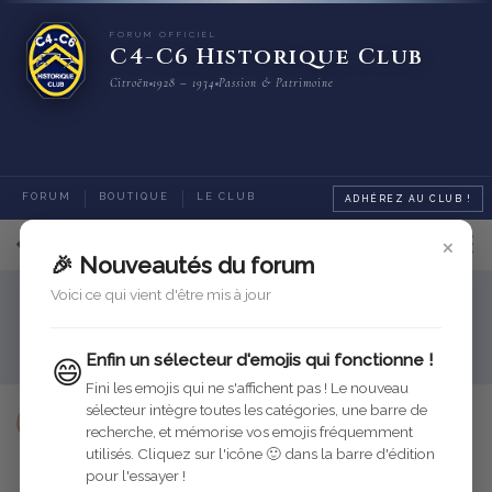
FORUM OFFICIEL
C4-C6 Historique Club
Citroën
1928 – 1934
Passion & Patrimoine
FORUM
BOUTIQUE
LE CLUB
ADHÉREZ AU CLUB !
×
1
sur
3
messages
🎉 Nouveautés du forum
Voici ce qui vient d'être mis à jour
Assistance
Assistance Forum
Messages privés
Enfin un sélecteur d'emojis qui fonctionne !
😄
Fini les emojis qui ne s'affichent pas ! Le nouveau
sélecteur intègre toutes les catégories, une barre de
steph
10 juil. 2024
Modifié
recherche, et mémorise vos emojis fréquemment
utilisés. Cliquez sur l'icône 🙂 dans la barre d'édition
Répondre
pour l'essayer !