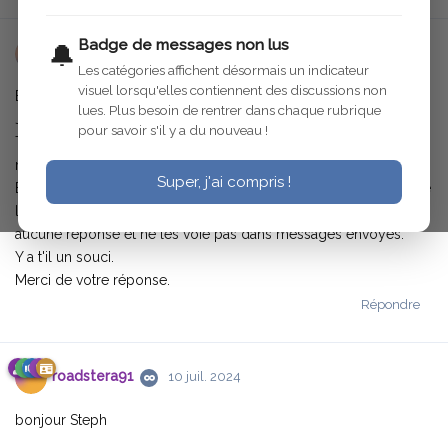
Badge de messages non lus
🔔
steph
10 juil. 2024
Les catégories affichent désormais un indicateur
visuel lorsqu'elles contiennent des discussions non
Bonjour,
lues. Plus besoin de rentrer dans chaque rubrique
Je rencontre un problème avec la messagerie privée.
pour savoir s'il y a du nouveau !
Tout d'abord 2 messages privés sont affichés et lorsque je me
rends dans les messages privés, il n'y a rien.
Super, j'ai compris !
Ensuite, j'ai envoyé deux messages privés et apparemment je ne
les retrouve pas. Il ne sont sûrement pas partis car je n'ai reçu
aucune réponse et ne les voie pas dans messages envoyés.
Y a t'il un souci.
Merci de votre réponse.
Répondre
roadstera91
10 juil. 2024
bonjour Steph