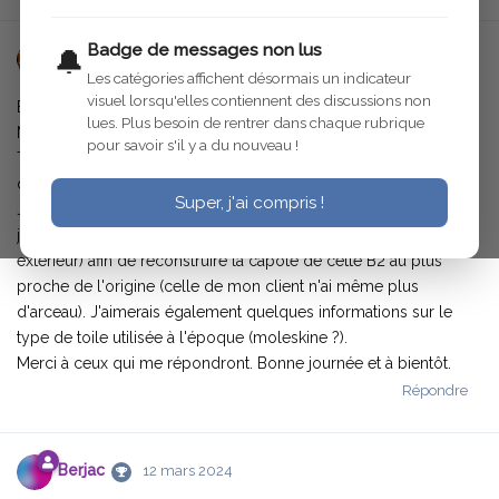
Badge de messages non lus
🔔
imdsellerie
12 mars 2024
Les catégories affichent désormais un indicateur
visuel lorsqu'elles contiennent des discussions non
Bonjour à tous,
lues. Plus besoin de rentrer dans chaque rubrique
Ma demande ne concerne pas une C4 ou une C6 mais une B2
pour savoir s'il y a du nouveau !
Torpédo. Je n'arrive pas à trouver d'informations sur ce modèle
donc je me suis tournée vers ce forum...
Super, j'ai compris !
Je me suis récemment installée en tant que sellier garnisseur et
j'aurais besoin de quelques photos de capotes (intérieur et
extérieur) afin de reconstruire la capote de cette B2 au plus
proche de l'origine (celle de mon client n'ai même plus
d'arceau). J'aimerais également quelques informations sur le
type de toile utilisée à l'époque (moleskine ?).
Merci à ceux qui me répondront. Bonne journée et à bientôt.
Répondre
Berjac
12 mars 2024