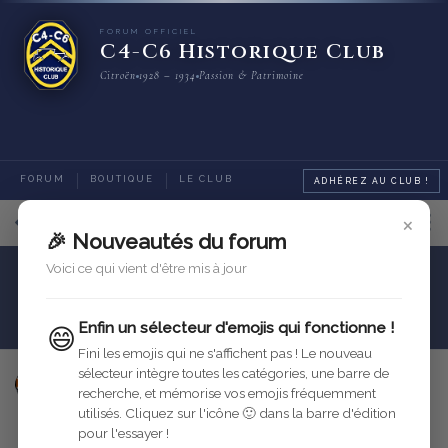
FORUM OFFICIEL
C4-C6 Historique Club
Citroën
1928 – 1934
Passion & Patrimoine
FORUM
BOUTIQUE
LE CLUB
ADHÉREZ AU CLUB !
×
12
sur
13
messages
🎉 Nouveautés du forum
Voici ce qui vient d'être mis à jour
Carrosserie
Sellerie et Intérieur
Capote Torpédo
Enfin un sélecteur d'emojis qui fonctionne !
😄
Fini les emojis qui ne s'affichent pas ! Le nouveau
sélecteur intègre toutes les catégories, une barre de
imdsellerie
12 mars 2024
Modifié
recherche, et mémorise vos emojis fréquemment
utilisés. Cliquez sur l'icône 🙂 dans la barre d'édition
Répondre
pour l'essayer !