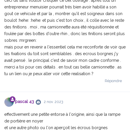
ceci dit sans vouloir critiquer ce bel ouvrage . aprés tout un
entrepreneur menuisier pourrait trés bien avoir habillé a son
gout ce vehicule et par la , montrer qu'il est soigneux dans son
boulot :hehe: :hehe: et puis c'est ton choix , il colle avec le reste
des finitions . moi , ma camionnette aura été réquisitionnée et
foulée par des bottes d'outre rhin , donc les finitions seront plus
sobres :mrgreen:
mais pour en revenir a l'essentiel cela me reconforte de voir que
les fixations du toit sont semblables . des ecrous borgnes j'y
avait pensé . le principal c'est de savoir mon cadre conforme .
merci a toi pour ces détails . en tout cas belle camionnette . as
tu un lien ou je peux aller voir cette realisation ?
Répondre
pascal 43
2 nov. 2023
effectivement une petite entorse à l'origine, ainsi que la rampe
de portière en noyer
et une autre photo ou l'on aperçoit les écrous borgnes