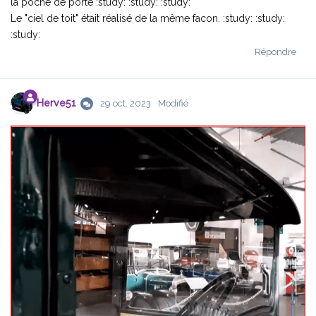
la poche de porte :study: :study: :study:
Le "ciel de toit" était réalisé de la même facon. :study: :study:
:study:
Répondre
Herve51
29 oct. 2023
Modifié