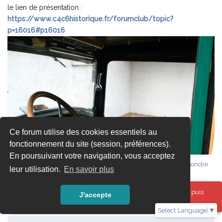
le lien de présentation :
https://www.c4c6historique.fr/forumclub/topic?
p=16016#p16016
Ce forum utilise des cookies essentiels au
fonctionnement du site (session, préférences).
En poursuivant votre navigation, vous acceptez
Répondre
leur utilisation.
En savoir plus
Oups ! Une erreur est survenue. Veuillez actualiser la page puis
J'accepte
réessayer.
Select Language
▼