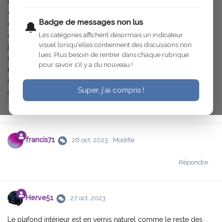
toit avec du contreplaqué a la place de l'éspece de matiere
cartonnée qui avait tout gondolé . je pense que c'etait vernis
Badge de messages non lus
couleur naturel ou peut on peindre noir moucheté rouge
🔔
Les catégories affichent désormais un indicateur
comme le reste de la cabine ? merci de me dire
visuel lorsqu'elles contiennent des discussions non
je ferais des photos de la restauration de cette partie , j'ai acheté
lues. Plus besoin de rentrer dans chaque rubrique
un bout de moleskine chez ENPI , c'est bien c'est pas épais par
pour savoir s'il y a du nouveau !
rapport a celui d'origine :0
il refera pas 90 ans ce dessus de toit ::d
Super, j'ai compris !
allez , bonne soirée a tous .
Répondre
francis71
26 oct. 2023
Modifié
Répondre
Herve51
27 oct. 2023
Le plafond intérieur est en vernis naturel comme le reste des